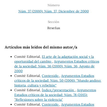
Número
Núm. 37 (2000): Núm. 37, Diciembre de 2000
Sección
Reseñas
Artículos más leídos del mismo autor/a
Comité Editorial,
El arte de la adaptación social y la
oportunidad del cambio
,
Argumentos Estudios críticos
de la sociedad: Núm. 36 (2000): Núm. 36, Agosto de
2000
Comité Editorial,
Contenido
,
Argumentos Estudios
críticos de la sociedad: Núm. 50 (2006): "Mundo andino:
historia, cultura y rebelión"
Comité Editorial,
Índice/presentación
,
Argumentos
Estudios críticos de la sociedad: Núm. 78 (2015):
"Reflexiones sobre la violencia"
Comité Editorial,
Contenido
,
Argumentos Estudios