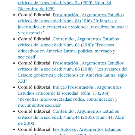
críticos de la sociedad: Núm. 34 (1999): Núm. 34,
Diciembre de 1999
Comité Editorial,
Presentación
,
Argumentos Estudios
críticos de la sociedad: Núm. 81 (2016): "Infancias y
juventudes en contexto de violencia, movilización social
y resistencia"
Comité Editorial,
Contenido
,
Argumentos Estudios
críticos de la sociedad: Núm. 62 (2010): "Procesos
educativos en América Latina: política, mercado y
sociedad"
Comité Editorial,
Presentación
,
Argumentos Estudios
críticos de la sociedad: Núm. 86 (2018): "Los avatares del
Estado: gobiernos y elecciones en América Latina, siglo
XXI"
Comité Editorial,
Índice/Presentación
,
Argumentos
Estudios críticos de la sociedad: Núm. 75 (2014):
"Revueltas interconectadas: redes, comunicación y
movimientos sociales"
Comité Editorial,
Contenido
,
Argumentos Estudios
críticos de la sociedad: Núm. 44 (2003): Núm. 44, Abril
de 2003
Comité Editorial,
Los Autores
,
Argumentos Estudios