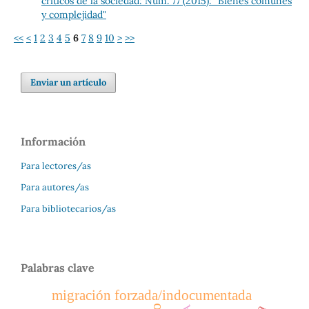
críticos de la sociedad: Núm. 77 (2015): "Bienes comunes
y complejidad"
<<
<
1
2
3
4
5
6
7
8
9
10
>
>>
Enviar un artículo
Información
Para lectores/as
Para autores/as
Para bibliotecarios/as
Palabras clave
migración forzada/indocumentada