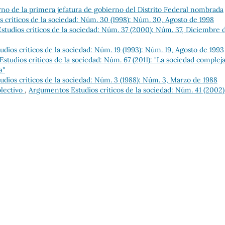
no de la primera jefatura de gobierno del Distrito Federal nombrada
 críticos de la sociedad: Núm. 30 (1998): Núm. 30, Agosto de 1998
tudios críticos de la sociedad: Núm. 37 (2000): Núm. 37, Diciembre 
dios críticos de la sociedad: Núm. 19 (1993): Núm. 19, Agosto de 1993
tudios críticos de la sociedad: Núm. 67 (2011): "La sociedad compleja
a"
dios críticos de la sociedad: Núm. 3 (1988): Núm. 3, Marzo de 1988
olectivo
,
Argumentos Estudios críticos de la sociedad: Núm. 41 (2002)