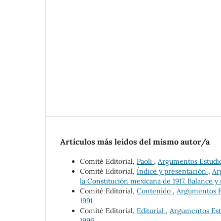
Artículos más leídos del mismo autor/a
Comité Editorial,
Paoli
,
Argumentos Estudios
Comité Editorial,
Índice y presentación
,
Ar
la Constitución mexicana de 1917. Balance y 
Comité Editorial,
Contenido
,
Argumentos Es
1991
Comité Editorial,
Editorial
,
Argumentos Estu
1996