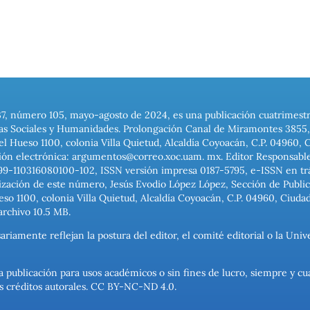
37, número 105, mayo-agosto de 2024, es una publicación cuatrimest
ias Sociales y Humanidades. Prolongación Canal de Miramontes 3855, 
el Hueso 1100, colonia Villa Quietud, Alcaldía Coyoacán, C.P. 04960, 
ión electrónica: argumentos@correo.xoc.uam. mx. Editor Responsable
999-110316080100-102, ISSN versión impresa 0187-5795, e-ISSN en trám
ización de este número, Jesús Evodio López López, Sección de Publica
o 1100, colonia Villa Quietud, Alcaldía Coyoacán, C.P. 04960, Ciuda
archivo 10.5 MB.
ariamente reflejan la postura del editor, el comité editorial o la U
a publicación para usos académicos o sin fines de lucro, siempre y cu
los créditos autorales. CC BY-NC-ND 4.0.