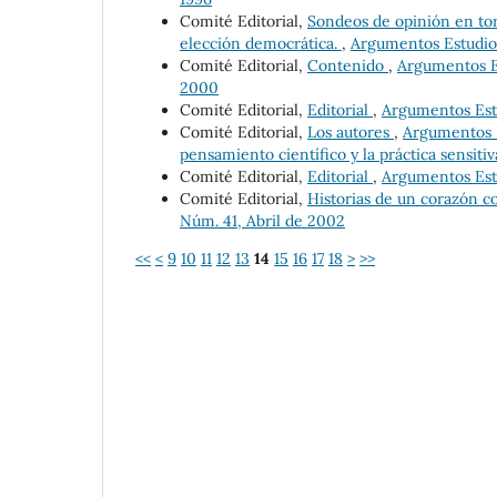
Comité Editorial,
Sondeos de opinión en tor
elección democrática.
,
Argumentos Estudios
Comité Editorial,
Contenido
,
Argumentos Es
2000
Comité Editorial,
Editorial
,
Argumentos Estu
Comité Editorial,
Los autores
,
Argumentos Es
pensamiento científico y la práctica sensitiv
Comité Editorial,
Editorial
,
Argumentos Estu
Comité Editorial,
Historias de un corazón c
Núm. 41, Abril de 2002
<<
<
9
10
11
12
13
14
15
16
17
18
>
>>