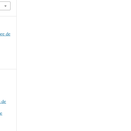
bre de
s de
de