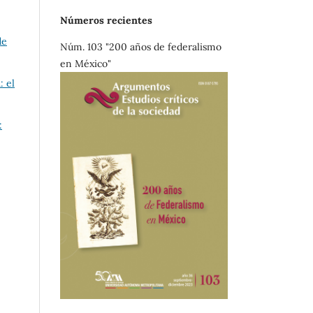
Números recientes
de
Núm. 103 "200 años de federalismo
en México"
: el
: