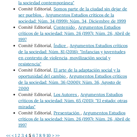
la sociedad contemporánea"
Comité Editorial,
Somos parte de la ciudad sin dejar de
ser pueblos.
,
Argumentos Estudios críticos de la
sociedad: Núm. 34 (1999): Núm. 34, Diciembre de 1999
Comité Editorial,
Contenido
,
Argumentos Estudios
críticos de la sociedad: Núm. 26 (1997): Núm. 26, Abril de
1997
Comité Editorial,
Índice
,
Argumentos Estudios críticos
de la sociedad: Núm. 81 (2016): "Infancias y juventudes
en contexto de violencia, movilización social y
resistencia"
Comité Editorial,
El arte de la adaptación social y la
oportunidad del cambio
,
Argumentos Estudios críticos
de la sociedad: Núm. 36 (2000): Núm. 36, Agosto de
2000
Comité Editorial,
Los Autores
,
Argumentos Estudios
críticos de la sociedad: Núm. 65 (2011): "El estado: otras
miradas"
Comité Editorial,
Presentación
,
Argumentos Estudios
críticos de la sociedad: Núm. 26 (1997): Núm. 26, Abril de
1997
<<
<
1
2
3
4
5
6
7
8
9
10
>
>>