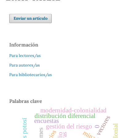
Enviar un artículo
Información
Para lectores/as
Para autores/as
Para bibliotecarios/as
Palabras clave
modernidad-colonialidad
distribución diferencial
vectores
encuestas
gestión del riesgo
0
memes
minado