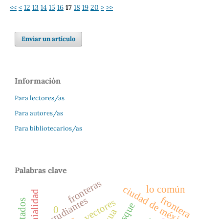
<<
<
12
13
14
15
16
17
18
19
20
>
>>
Enviar un artículo
Información
Para lectores/as
Para autores/as
Para bibliotecarios/as
Palabras clave
fronteras
lo común
ciudad de méxico
frontera
estudiantes
vectores
bosque
0
agua