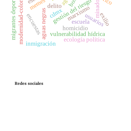
modernidad-colonialidad
migrantes deportados
memes
gestión del riesgo
minado
delito
marxismo
cdmx
aguas negras
exilio
usuarios
encuestas
escuela
homicidio
vulnerabilidad hídrica
ecología política
inmigración
Redes sociales