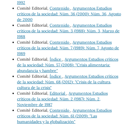
1992
Comité Editorial,
Contenido
,
Argumentos Estudios
críticos de la sociedad: Núm. 36 (2000): Núm. 36, Agosto
de 2000
Comité Editorial,
Contenido
,
Argumentos Estudios
críticos de la sociedad: Núm. 3 (1988): Núm. 3, Marzo de
1988
Comité Editorial,
Contenido
,
Argumentos Estudios
críticos de la sociedad: Núm. 7 (1989): Núm. 7, Agosto de
1989
Comité Editorial,
Índice
,
Argumentos Estudios críticos
de la sociedad: Núm. 57 (2008): "Crisis alimentaria:
abundancia y hambre"
Comité Editorial,
Índice
,
Argumentos Estudios críticos
de la sociedad: Núm. 68 (2012): "Crisis de la cultura,
cultura de la crisis"
Comité Editorial,
Editorial
,
Argumentos Estudios
críticos de la sociedad: Núm. 2 (1987): Núm. 2,
Noviembre de 1987
Comité Editorial,
Contenido
,
Argumentos Estudios
críticos de la sociedad: Núm. 61 (2009): "Las
humanidades y la globalización"