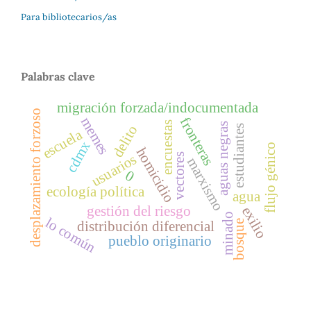
Para bibliotecarios/as
Palabras clave
migración forzada/indocumentada
desplazamiento forzoso
memes
fronteras
encuestas
aguas negras
delito
estudiantes
escuela
cdmx
flujo génico
homicidio
usuarios
vectores
marxismo
0
ecología política
agua
gestión del riesgo
exilio
minado
lo común
distribución diferencial
bosque
pueblo originario