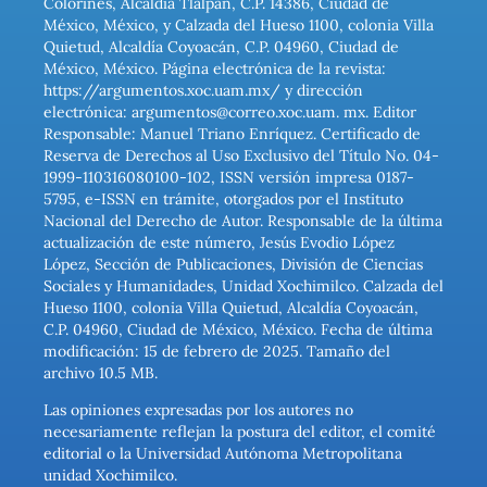
Colorines, Alcaldía Tlalpan, C.P. 14386, Ciudad de
México, México, y Calzada del Hueso 1100, colonia Villa
Quietud, Alcaldía Coyoacán, C.P. 04960, Ciudad de
México, México. Página electrónica de la revista:
https://argumentos.xoc.uam.mx/ y dirección
electrónica: argumentos@correo.xoc.uam. mx. Editor
Responsable: Manuel Triano Enríquez. Certificado de
Reserva de Derechos al Uso Exclusivo del Título No. 04-
1999-110316080100-102, ISSN versión impresa 0187-
5795, e-ISSN en trámite, otorgados por el Instituto
Nacional del Derecho de Autor. Responsable de la última
actualización de este número, Jesús Evodio López
López, Sección de Publicaciones, División de Ciencias
Sociales y Humanidades, Unidad Xochimilco. Calzada del
Hueso 1100, colonia Villa Quietud, Alcaldía Coyoacán,
C.P. 04960, Ciudad de México, México. Fecha de última
modificación: 15 de febrero de 2025. Tamaño del
archivo 10.5 MB.
Las opiniones expresadas por los autores no
necesariamente reflejan la postura del editor, el comité
editorial o la Universidad Autónoma Metropolitana
unidad Xochimilco.