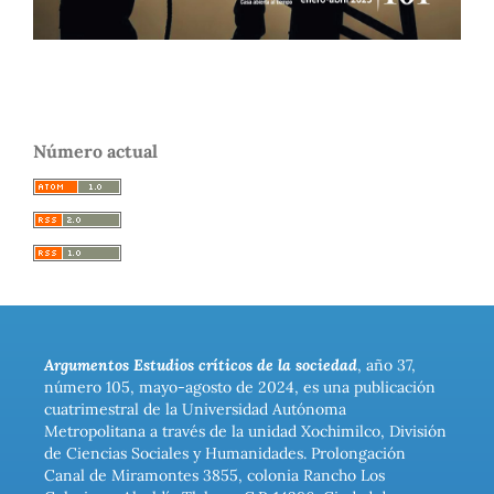
Número actual
Argumentos Estudios críticos de la sociedad
, año 37,
número 105, mayo-agosto de 2024, es una publicación
cuatrimestral de la Universidad Autónoma
Metropolitana a través de la unidad Xochimilco, División
de Ciencias Sociales y Humanidades. Prolongación
Canal de Miramontes 3855, colonia Rancho Los