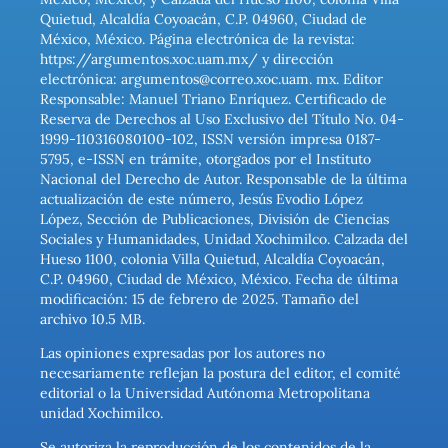
Quietud, Alcaldía Coyoacán, C.P. 04960, Ciudad de
México, México. Página electrónica de la revista:
https://argumentos.xoc.uam.mx/ y dirección
electrónica: argumentos@correo.xoc.uam. mx. Editor
Responsable: Manuel Triano Enríquez. Certificado de
Reserva de Derechos al Uso Exclusivo del Título No. 04-
1999-110316080100-102, ISSN versión impresa 0187-
5795, e-ISSN en trámite, otorgados por el Instituto
Nacional del Derecho de Autor. Responsable de la última
actualización de este número, Jesús Evodio López
López, Sección de Publicaciones, División de Ciencias
Sociales y Humanidades, Unidad Xochimilco. Calzada del
Hueso 1100, colonia Villa Quietud, Alcaldía Coyoacán,
C.P. 04960, Ciudad de México, México. Fecha de última
modificación: 15 de febrero de 2025. Tamaño del
archivo 10.5 MB.
Las opiniones expresadas por los autores no
necesariamente reflejan la postura del editor, el comité
editorial o la Universidad Autónoma Metropolitana
unidad Xochimilco.
Se autoriza la reproducción de los contenidos de la