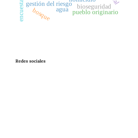
encuestas
gestión del riesgo
bioseguridad
agua
bosque
pueblo originario
Redes sociales