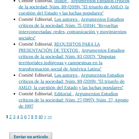
Comité Editorial,
Índice
,
Argumentos Estudios críticos
de la sociedad: Núm. 89 (2019): "El triunfo de AMLO, la
cuestión del Estado y las luchas populares"
Comité Editorial,
Los autores
,
Argumentos Estudios
críticos de la sociedad: Núm. 75 (2014): "Revueltas
interconectadas: redes, comunicación y movimientos
sociales"
Comité Editorial,
REQUISITOS PARA LA
PRESENTACIÓN DE TEXTOS
,
Argumentos Estudios
críticos de la sociedad: Núm. 83 (2017): "Disputas
territoriales indígenas y campesinas en la
transformación social de América Latina"
Comité Editorial,
Los autores
,
Argumentos Estudios
críticos de la sociedad: Núm. 89 (2019): "El triunfo de
AMLO, la cuestión del Estado y las luchas populares"
Comité Editorial,
Editorial
,
Argumentos Estudios
críticos de la sociedad: Núm. 27 (1997): Núm. 27, Agosto
de 1997
1
2
3
4
5
6
7
8
9
10
>
>>
Enviar un artículo