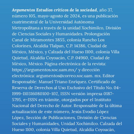
Argumentos Estudios críticos de la sociedad
, año 37,
número 105, mayo-agosto de 2024, es una publicación
cuatrimestral de la Universidad Autónoma
Metropolitana a través de la unidad Xochimilco, División
de Ciencias Sociales y Humanidades. Prolongación
Canal de Miramontes 3855, colonia Rancho Los
Colorines, Alcaldía Tlalpan, C.P. 14386, Ciudad de
México, México, y Calzada del Hueso 1100, colonia Villa
Quietud, Alcaldía Coyoacán, C.P. 04960, Ciudad de
México, México. Página electrónica de la revista:
https://argumentos.xoc.uam.mx/ y dirección
electrónica: argumentos@correo.xoc.uam. mx. Editor
Responsable: Manuel Triano Enríquez. Certificado de
Reserva de Derechos al Uso Exclusivo del Título No. 04-
1999-110316080100-102, ISSN versión impresa 0187-
5795, e-ISSN en trámite, otorgados por el Instituto
Nacional del Derecho de Autor. Responsable de la última
actualización de este número, Jesús Evodio López
López, Sección de Publicaciones, División de Ciencias
Sociales y Humanidades, Unidad Xochimilco. Calzada del
Hueso 1100, colonia Villa Quietud, Alcaldía Coyoacán,