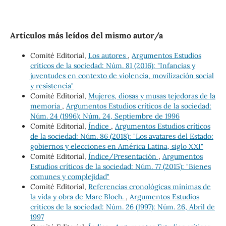
Artículos más leídos del mismo autor/a
Comité Editorial,
Los autores
,
Argumentos Estudios
críticos de la sociedad: Núm. 81 (2016): "Infancias y
juventudes en contexto de violencia, movilización social
y resistencia"
Comité Editorial,
Mujeres, diosas y musas tejedoras de la
memoria
,
Argumentos Estudios críticos de la sociedad:
Núm. 24 (1996): Núm. 24, Septiembre de 1996
Comité Editorial,
Índice
,
Argumentos Estudios críticos
de la sociedad: Núm. 86 (2018): "Los avatares del Estado:
gobiernos y elecciones en América Latina, siglo XXI"
Comité Editorial,
Índice/Presentación
,
Argumentos
Estudios críticos de la sociedad: Núm. 77 (2015): "Bienes
comunes y complejidad"
Comité Editorial,
Referencias cronológicas mínimas de
la vida y obra de Marc Bloch.
,
Argumentos Estudios
críticos de la sociedad: Núm. 26 (1997): Núm. 26, Abril de
1997