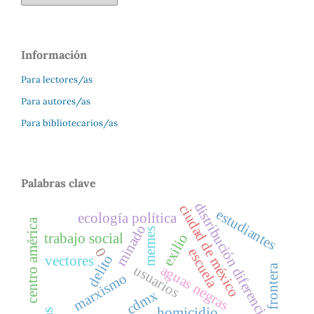
Información
Para lectores/as
Para autores/as
Para bibliotecarios/as
Palabras clave
distribución diferencial
ciudad de méxico
estudiantes
ecología política
centro américa
minado
memes
trabajo social
exilio
0
escuela
delito
vectores
aguas negras
usuarios
frontera
marxismo
cdmx
homicidio