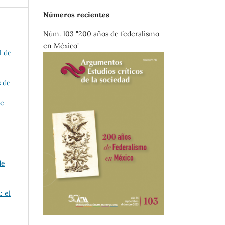
Números recientes
Núm. 103 "200 años de federalismo
en México"
l de
s de
de
de
: el