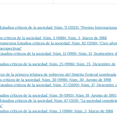
studios críticos de la sociedad: Núm. 71 (2013): "Premio Internaciona
 críticos de la sociedad: Núm. 3 (1988): Núm. 3, Marzo de 1988
gumentos Estudios críticos de la sociedad: Núm. 82 (2016): "Cien año
perspectivas"
tudios críticos de la sociedad: Núm. 13 (1991): Núm. 13, Septiembre 
dios críticos de la sociedad: Núm. 25 (1996): Núm. 25, Diciembre de
no de la primera jefatura de gobierno del Distrito Federal nombrada
 críticos de la sociedad: Núm. 30 (1998): Núm. 30, Agosto de 1998
tudios críticos de la sociedad: Núm. 37 (2000): Núm. 37, Diciembre 
dios críticos de la sociedad: Núm. 19 (1993): Núm. 19, Agosto de 1993
tudios críticos de la sociedad: Núm. 67 (2011): "La sociedad compleja
a"
dios críticos de la sociedad: Núm. 3 (1988): Núm. 3, Marzo de 1988