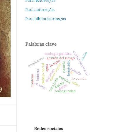
Para lectores/as
Para autores/as
Para bibliotecarios/as
Palabras clave
ciudad de méxico
exilio
ecología política
estudiantes
gestión del riesgo
bosque
homicidio
escuela
aguas negras
trabajo social
agua
minado
encuestas
frontera
0
fronteras
usuarios
lo común
marxismo
cdmx
memes
vectores
delito
bioseguridad
Redes sociales