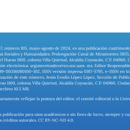
37, número 105, mayo-agosto de 2024, es una publicación cuatrimest
ias Sociales y Humanidades. Prolongación Canal de Miramontes 3855, 
el Hueso 1100, colonia Villa Quietud, Alcaldía Coyoacán, C.P. 04960, 
ión electrónica: argumentos@correo.xoc.uam. mx. Editor Responsable
999-110316080100-102, ISSN versión impresa 0187-5795, e-ISSN en trám
ización de este número, Jesús Evodio López López, Sección de Publica
o 1100, colonia Villa Quietud, Alcaldía Coyoacán, C.P. 04960, Ciuda
archivo 10.5 MB.
ariamente reflejan la postura del editor, el comité editorial o la U
a publicación para usos académicos o sin fines de lucro, siempre y cu
los créditos autorales. CC BY-NC-ND 4.0.