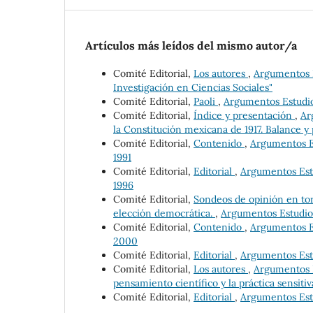
Artículos más leídos del mismo autor/a
Comité Editorial,
Los autores
,
Argumentos E
Investigación en Ciencias Sociales"
Comité Editorial,
Paoli
,
Argumentos Estudios
Comité Editorial,
Índice y presentación
,
Ar
la Constitución mexicana de 1917. Balance y 
Comité Editorial,
Contenido
,
Argumentos Es
1991
Comité Editorial,
Editorial
,
Argumentos Estu
1996
Comité Editorial,
Sondeos de opinión en tor
elección democrática.
,
Argumentos Estudios
Comité Editorial,
Contenido
,
Argumentos Es
2000
Comité Editorial,
Editorial
,
Argumentos Estu
Comité Editorial,
Los autores
,
Argumentos Es
pensamiento científico y la práctica sensitiv
Comité Editorial,
Editorial
,
Argumentos Estu