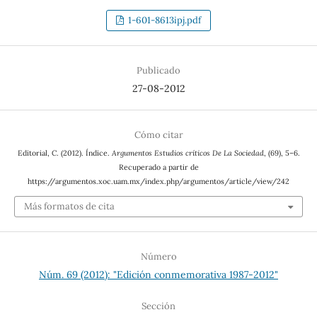
1-601-8613ipj.pdf
Publicado
27-08-2012
Cómo citar
Editorial, C. (2012). Índice.
Argumentos Estudios críticos De La Sociedad
, (69), 5–6.
Recuperado a partir de
https://argumentos.xoc.uam.mx/index.php/argumentos/article/view/242
Más formatos de cita
Número
Núm. 69 (2012): "Edición conmemorativa 1987-2012"
Sección