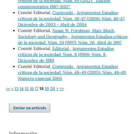
críticos de la sociedad: Núm. 69 (2012): "Edición
conmemorativa 1987-2012"
Comité Editorial,
Contenido
,
Argumentos Estudios
críticos de la sociedad: Núm. 46-47 (2004): Núm. 46-47,
Diciembre de 2003 - Abril de 2004
Comité Editorial,
Susan W. Friedman, Marc Bloch,
Sociology and Geography
,
Argumentos Estudios críticos
de la sociedad: Núm. 26 (1997): Núm. 26, Abril de 1997
Comité Editorial,
Editorial
,
Argumentos Estudios
críticos de la sociedad: Núm. 8 (1989): Núm. 8,
Diciembre de 1989
Comité Editorial,
Contenido
,
Argumentos Estudios
críticos de la sociedad: Núm. 48-49 (2005): Núm. 48-49,
Número especial 2005
<<
<
13
14
15
16
17
18
19
20
>
>>
Enviar un artículo
Información