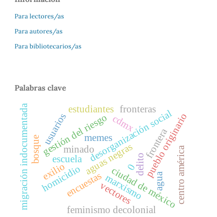
Para lectores/as
Para autores/as
Para bibliotecarios/as
Palabras clave
migración indocumentada
estudiantes
fronteras
desorganización social
pueblo originario
usuarios
gestión del riesgo
cdmx
frontera
memes
bosque
aguas negras
minado
centro américa
delito
escuela
exilio
0
homicidio
ciudad de méxico
encuestas
agua
marxismo
vectores
feminismo decolonial