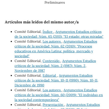
Preliminares
Artículos más leídos del mismo autor/a
Comité Editorial,
Índice
,
Argumentos Estudios críticos
de la sociedad: Núm. 65 (2011): "El estado: otras miradas"
Comité Editorial,
Los autores
,
Argumentos Estudios
críticos de la sociedad: Núm. 62 (2010): "Procesos
educativos en América Latina: política, mercado y
sociedad"
Comité Editorial,
Contenido
,
Argumentos Estudios
críticos de la sociedad: Núm. 2 (1987): Núm. 2,
Noviembre de 1987
Comité Editorial,
Editorial
,
Argumentos Estudios
críticos de la sociedad: Núm. 10-11 (1990): Núm. 10-11,
Diciembre de 1990
Comité Editorial,
Los autores
,
Argumentos Estudios
críticos de la sociedad: Núm. 60 (2009): "El individuo en
la sociedad contemporánea"
Comité Editorial,
Presentación
,
Argumentos Estudios