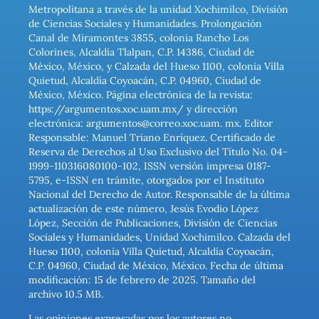
Metropolitana a través de la unidad Xochimilco, División
de Ciencias Sociales y Humanidades. Prolongación
Canal de Miramontes 3855, colonia Rancho Los
Colorines, Alcaldía Tlalpan, C.P. 14386, Ciudad de
México, México, y Calzada del Hueso 1100, colonia Villa
Quietud, Alcaldía Coyoacán, C.P. 04960, Ciudad de
México, México. Página electrónica de la revista:
https://argumentos.xoc.uam.mx/ y dirección
electrónica: argumentos@correo.xoc.uam. mx. Editor
Responsable: Manuel Triano Enríquez. Certificado de
Reserva de Derechos al Uso Exclusivo del Título No. 04-
1999-110316080100-102, ISSN versión impresa 0187-
5795, e-ISSN en trámite, otorgados por el Instituto
Nacional del Derecho de Autor. Responsable de la última
actualización de este número, Jesús Evodio López
López, Sección de Publicaciones, División de Ciencias
Sociales y Humanidades, Unidad Xochimilco. Calzada del
Hueso 1100, colonia Villa Quietud, Alcaldía Coyoacán,
C.P. 04960, Ciudad de México, México. Fecha de última
modificación: 15 de febrero de 2025. Tamaño del
archivo 10.5 MB.
Las opiniones expresadas por los autores no