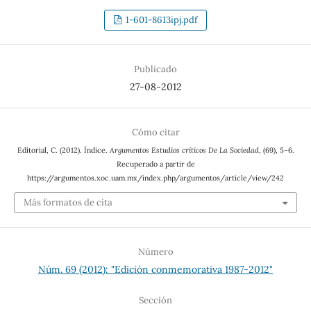
1-601-8613ipj.pdf
Publicado
27-08-2012
Cómo citar
Editorial, C. (2012). Índice.
Argumentos Estudios críticos De La Sociedad
, (69), 5–6.
Recuperado a partir de
https://argumentos.xoc.uam.mx/index.php/argumentos/article/view/242
Más formatos de cita
Número
Núm. 69 (2012): "Edición conmemorativa 1987-2012"
Sección