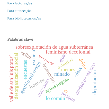
Para lectores/as
Para autores/as
Para bibliotecarios/as
Palabras clave
sobreexplotación de agua subterránea
feminismo decolonial
exilio
escuela
desorganización social
agua
vectores
valle de san luis potosí
usuarios
delito
encuestas
gestión del riesgo
ciudad de méxico
homicidio
cdmx
memes
deportación
minado
aguas negras
frontera
marxismo
0
bosque
lo común