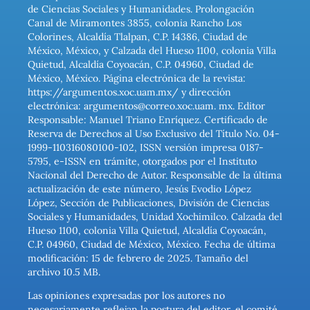
de Ciencias Sociales y Humanidades. Prolongación
Canal de Miramontes 3855, colonia Rancho Los
Colorines, Alcaldía Tlalpan, C.P. 14386, Ciudad de
México, México, y Calzada del Hueso 1100, colonia Villa
Quietud, Alcaldía Coyoacán, C.P. 04960, Ciudad de
México, México. Página electrónica de la revista:
https://argumentos.xoc.uam.mx/ y dirección
electrónica: argumentos@correo.xoc.uam. mx. Editor
Responsable: Manuel Triano Enríquez. Certificado de
Reserva de Derechos al Uso Exclusivo del Título No. 04-
1999-110316080100-102, ISSN versión impresa 0187-
5795, e-ISSN en trámite, otorgados por el Instituto
Nacional del Derecho de Autor. Responsable de la última
actualización de este número, Jesús Evodio López
López, Sección de Publicaciones, División de Ciencias
Sociales y Humanidades, Unidad Xochimilco. Calzada del
Hueso 1100, colonia Villa Quietud, Alcaldía Coyoacán,
C.P. 04960, Ciudad de México, México. Fecha de última
modificación: 15 de febrero de 2025. Tamaño del
archivo 10.5 MB.
Las opiniones expresadas por los autores no
necesariamente reflejan la postura del editor, el comité