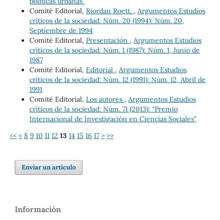
políticas urbanas"
Comité Editorial,
Riordan Roett.
,
Argumentos Estudios
críticos de la sociedad: Núm. 20 (1994): Núm. 20,
Septiembre de 1994
Comité Editorial,
Presentación
,
Argumentos Estudios
críticos de la sociedad: Núm. 1 (1987): Núm. 1, Junio de
1987
Comité Editorial,
Editorial
,
Argumentos Estudios
críticos de la sociedad: Núm. 12 (1991): Núm. 12, Abril de
1991
Comité Editorial,
Los autores
,
Argumentos Estudios
críticos de la sociedad: Núm. 71 (2013): "Premio
Internacional de Investigación en Ciencias Sociales"
<<
<
8
9
10
11
12
13
14
15
16
17
>
>>
Enviar un artículo
Información