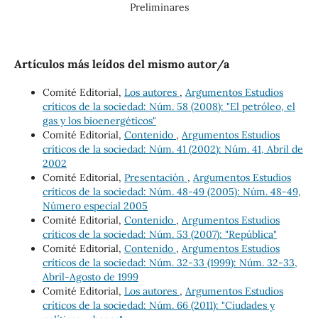
Preliminares
Artículos más leídos del mismo autor/a
Comité Editorial,
Los autores
,
Argumentos Estudios
críticos de la sociedad: Núm. 58 (2008): "El petróleo, el
gas y los bioenergéticos"
Comité Editorial,
Contenido
,
Argumentos Estudios
críticos de la sociedad: Núm. 41 (2002): Núm. 41, Abril de
2002
Comité Editorial,
Presentación
,
Argumentos Estudios
críticos de la sociedad: Núm. 48-49 (2005): Núm. 48-49,
Número especial 2005
Comité Editorial,
Contenido
,
Argumentos Estudios
críticos de la sociedad: Núm. 53 (2007): "República"
Comité Editorial,
Contenido
,
Argumentos Estudios
críticos de la sociedad: Núm. 32-33 (1999): Núm. 32-33,
Abril-Agosto de 1999
Comité Editorial,
Los autores
,
Argumentos Estudios
críticos de la sociedad: Núm. 66 (2011): "Ciudades y