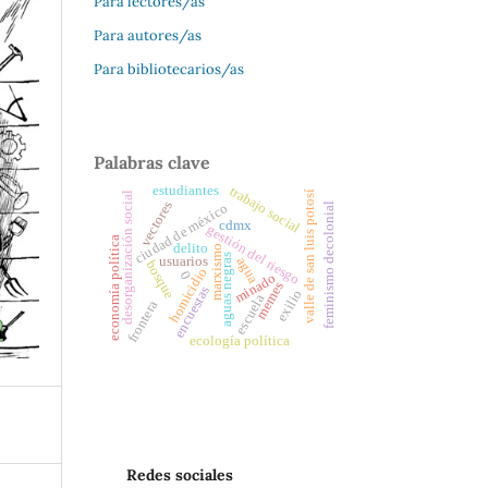
Para lectores/as
Para autores/as
Para bibliotecarios/as
Palabras clave
estudiantes
trabajo social
valle de san luis potosí
desorganización social
vectores
ciudad de méxico
feminismo decolonial
cdmx
gestión del riesgo
economía política
delito
marxismo
aguas negras
agua
usuarios
bosque
homicidio
0
minado
memes
encuestas
exilio
escuela
frontera
ecología política
Redes sociales