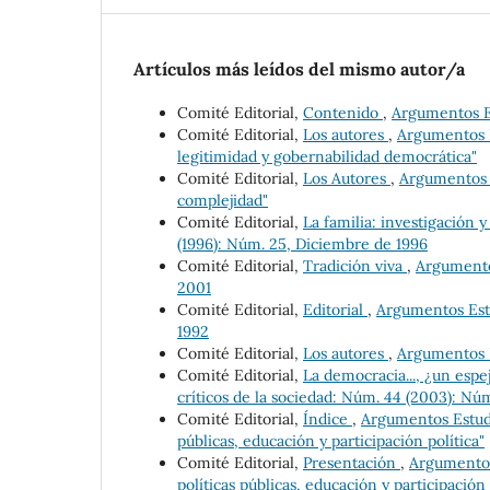
Artículos más leídos del mismo autor/a
Comité Editorial,
Contenido
,
Argumentos Es
Comité Editorial,
Los autores
,
Argumentos E
legitimidad y gobernabilidad democrática"
Comité Editorial,
Los Autores
,
Argumentos E
complejidad"
Comité Editorial,
La familia: investigación y
(1996): Núm. 25, Diciembre de 1996
Comité Editorial,
Tradición viva
,
Argumentos
2001
Comité Editorial,
Editorial
,
Argumentos Estu
1992
Comité Editorial,
Los autores
,
Argumentos Es
Comité Editorial,
La democracia..., ¿un esp
críticos de la sociedad: Núm. 44 (2003): Nú
Comité Editorial,
Índice
,
Argumentos Estudio
públicas, educación y participación política"
Comité Editorial,
Presentación
,
Argumentos 
políticas públicas, educación y participación 