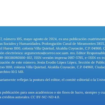
37, número 105, mayo-agosto de 2024, es una publicación cuatrimest
ias Sociales y Humanidades. Prolongación Canal de Miramontes 3855, 
el Hueso 1100, colonia Villa Quietud, Alcaldía Coyoacán, C.P. 04960, 
ión electrónica: argumentos@correo.xoc.uam. mx. Editor Responsable
999-110316080100-102, ISSN versión impresa 0187-5795, e-ISSN en trám
ización de este número, Jesús Evodio López López, Sección de Publica
o 1100, colonia Villa Quietud, Alcaldía Coyoacán, C.P. 04960, Ciuda
archivo 10.5 MB.
ariamente reflejan la postura del editor, el comité editorial o la U
a publicación para usos académicos o sin fines de lucro, siempre y cu
los créditos autorales. CC BY-NC-ND 4.0.