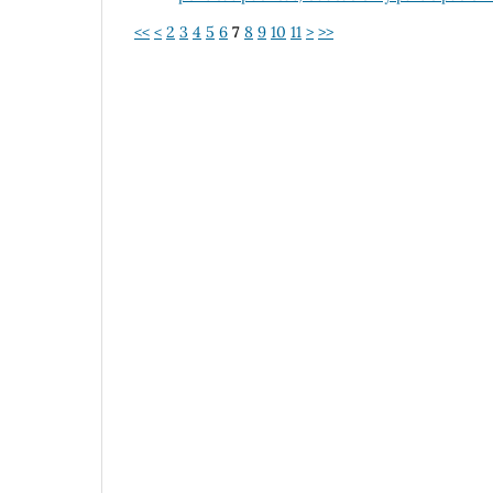
<<
<
2
3
4
5
6
7
8
9
10
11
>
>>