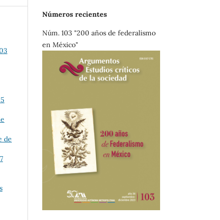
Números recientes
Núm. 103 "200 años de federalismo
en México"
003
25
de
e de
7
s