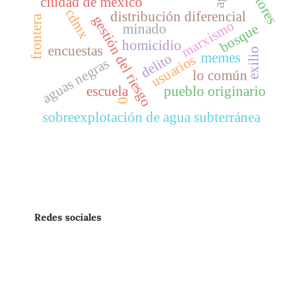
vectores
ciudad de méxico
cdmx
distribución diferencial
gestión del riesgo
frontera
marxismo
minado
bosque
homicidio
encuestas
exilio
memes
delito
usuarios
aguas negras
lo común
escuela
pueblo originario
0
sobreexplotación de agua subterránea
Redes sociales