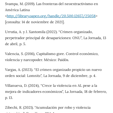
Svampa, M. (2019). Las fronteras del neoextractivismo en
América Latina
<
http://library.oapen.org/handle/20.500.12657/25058
>
[consulta: 14 de noviembre de 2021].
Urrutia, A. y J. Xantomila (2022). “Crimen organizado,
perpetrador principal de desapariciones: ONU”, La Jornada, 13
de abril, p. 5.
Valencia, S. (2016), Capitalismo gore. Control económico,
violencia y narcopoder. México: Paidós.
Vargas, A. (2023). “El crimen organizado propicio un nuevo
orden social: Lomnitz”, La Jornada, 9 de diciembre, p. 4.
Villanueva, D. (2024), “Crece la violencia en AL pese a la
mejora de indicadores económicos”, La Jornada, 18 de febrero,
p. 13.
Zibechi, R. (2021). “Acumulación por robo y violencia