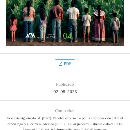
PDF
Publicado
02-05-2025
Cómo citar
Fracchia Figueiredo, M. (2025). El doble exterminio por la interconexión entre el
orden legal y el crimen.: México (2018-2019).
Argumentos Estudios críticos De La
Sociedad
, (104), 141–163. https://doi.org/10.24275/uamxoc-