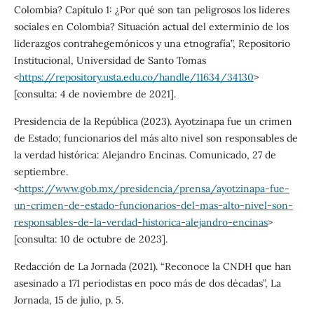
Colombia? Capítulo 1: ¿Por qué son tan peligrosos los lideres
sociales en Colombia? Situación actual del exterminio de los
liderazgos contrahegemónicos y una etnografía”, Repositorio
Institucional, Universidad de Santo Tomas
<
https://repository.usta.edu.co/handle/11634/34130
>
[consulta: 4 de noviembre de 2021].
Presidencia de la República (2023). Ayotzinapa fue un crimen
de Estado; funcionarios del más alto nivel son responsables de
la verdad histórica: Alejandro Encinas. Comunicado, 27 de
septiembre.
<
https://www.gob.mx/presidencia/prensa/ayotzinapa-fue-
un-crimen-de-estado-funcionarios-del-mas-alto-nivel-son-
responsables-de-la-verdad-historica-alejandro-encinas
>
[consulta: 10 de octubre de 2023].
Redacción de La Jornada (2021). “Reconoce la CNDH que han
asesinado a 171 periodistas en poco más de dos décadas”, La
Jornada, 15 de julio, p. 5.