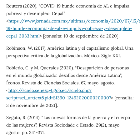
Reuters (2020). “COVID-19 hunde economía de AL e impulsa
pobreza y desempleo: Cepal”
<
https://www.jornada.com.mx/ultimas/economia/2020/07/15/c
19-hunde-economia-de-al-e-impulsa-pobreza-y-desempleo-
cepal-3033.html
> [consulta: 10 de septiembre de 2020].
Robinson, W. (2017). América latina y el capitalismo global. Una
perspectiva crítica de la globalización. México: Siglo XXI.
Robledo, C. y M. Querales (2020). “Desaparición de personas
en el mundo globalizado: desafíos desde América Latina”,
Íconos. Revista de Ciencias Sociales, 67, mayo-agosto.
<
http://scielo.senescyt.gob.ec/scielo.php?
script=sci_arttext&pid=S1390-12492020000200007
> [consulta:
3 de noviembre de 2021].
Segato, R. (2014). “Las nuevas formas de la guerra y el cuerpo
de las mujeres”, Revista Sociedade e Estado, 29(2), mayo-
agosto, pp. 341-371.