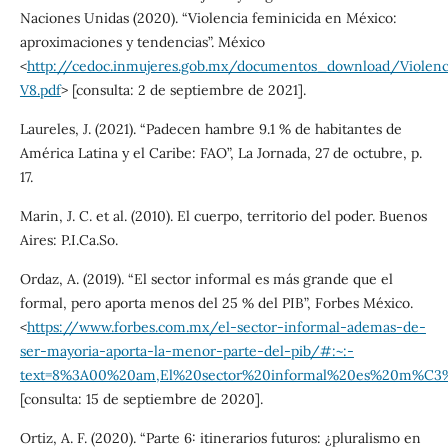
Naciones Unidas (2020). “Violencia feminicida en México:
aproximaciones y tendencias”. México
<
http://cedoc.inmujeres.gob.mx/documentos_download/Violen
V8.pdf
> [consulta: 2 de septiembre de 2021].
Laureles, J. (2021). “Padecen hambre 9.1 % de habitantes de
América Latina y el Caribe: FAO”, La Jornada, 27 de octubre, p.
17.
Marin, J. C. et al. (2010). El cuerpo, territorio del poder. Buenos
Aires: P.I.Ca.So.
Ordaz, A. (2019). “El sector informal es más grande que el
formal, pero aporta menos del 25 % del PIB”, Forbes México.
<
https://www.forbes.com.mx/el-sector-informal-ademas-de-
ser-mayoria-aporta-la-menor-parte-del-pib/#:~:-
text=8%3A00%20am,El%20sector%20informal%20es%20m%C3
[consulta: 15 de septiembre de 2020].
Ortiz, A. F. (2020). “Parte 6: itinerarios futuros: ¿pluralismo en