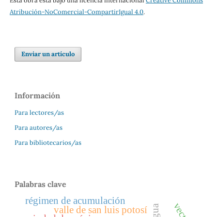
Esta obra está bajo una licencia internacional
Creative Commons
Atribución-NoComercial-CompartirIgual 4.0
.
Enviar un artículo
Información
Para lectores/as
Para autores/as
Para bibliotecarios/as
Palabras clave
régimen de acumulación
agua
valle de san luis potosí