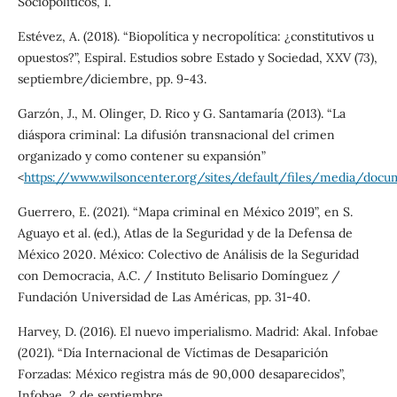
Sociopolíticos, 1.
Estévez, A. (2018). “Biopolítica y necropolítica: ¿constitutivos u
opuestos?”, Espiral. Estudios sobre Estado y Sociedad, XXV (73),
septiembre/diciembre, pp. 9-43.
Garzón, J., M. Olinger, D. Rico y G. Santamaría (2013). “La
diáspora criminal: La difusión transnacional del crimen
organizado y como contener su expansión”
<
https://www.wilsoncenter.org/sites/default/files/media/d
Guerrero, E. (2021). “Mapa criminal en México 2019”, en S.
Aguayo et al. (ed.), Atlas de la Seguridad y de la Defensa de
México 2020. México: Colectivo de Análisis de la Seguridad
con Democracia, A.C. / Instituto Belisario Domínguez /
Fundación Universidad de Las Américas, pp. 31-40.
Harvey, D. (2016). El nuevo imperialismo. Madrid: Akal. Infobae
(2021). “Día Internacional de Víctimas de Desaparición
Forzadas: México registra más de 90,000 desaparecidos”,
Infobae, 2 de septiembre