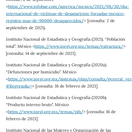
<
https://www.infobae.com/america/mexico/2021/08/30/dia-
internacional-de-victimas-de-desaparicion-forzadas-mexico-
registra-mas-de-90000-desaparecidos/
> [consulta: 2 de
septiembre de 2021).
Instituto Nacional de Estadística y Geografía (2021). “Población
total”. México <
https://www.inegi.org.mx/temas/estructura/
>
[consulta: 14 de septiembre de 2021].
Instituto Nacional de Estadística y Geografía (2020a).
“Defunciones por homicidio”. México
<
https://www.inegi.org.mx/sistemas/olap/consulta/general_v
#Regreso&c=
> [consulta: 16 de febrero de 2021].
Instituto Nacional de Estadística y Geografía (2020b).
“Producto interno bruto”. México
<
https://www.inegi.org.mx/temas/pib/
> [consulta: 16 de
febrero de 2021].
Instituto Nacional de las Mujeres y Organización de las