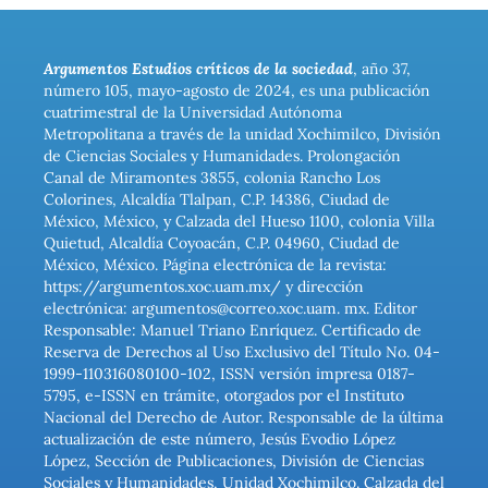
Argumentos Estudios críticos de la sociedad
, año 37,
número 105, mayo-agosto de 2024, es una publicación
cuatrimestral de la Universidad Autónoma
Metropolitana a través de la unidad Xochimilco, División
de Ciencias Sociales y Humanidades. Prolongación
Canal de Miramontes 3855, colonia Rancho Los
Colorines, Alcaldía Tlalpan, C.P. 14386, Ciudad de
México, México, y Calzada del Hueso 1100, colonia Villa
Quietud, Alcaldía Coyoacán, C.P. 04960, Ciudad de
México, México. Página electrónica de la revista:
https://argumentos.xoc.uam.mx/ y dirección
electrónica: argumentos@correo.xoc.uam. mx. Editor
Responsable: Manuel Triano Enríquez. Certificado de
Reserva de Derechos al Uso Exclusivo del Título No. 04-
1999-110316080100-102, ISSN versión impresa 0187-
5795, e-ISSN en trámite, otorgados por el Instituto
Nacional del Derecho de Autor. Responsable de la última
actualización de este número, Jesús Evodio López
López, Sección de Publicaciones, División de Ciencias
Sociales y Humanidades, Unidad Xochimilco. Calzada del