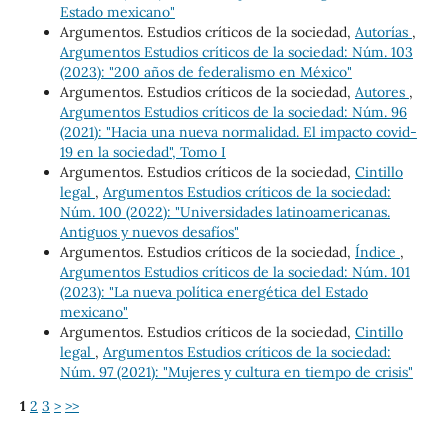
Estado mexicano"
Argumentos. Estudios críticos de la sociedad,
Autorías
,
Argumentos Estudios críticos de la sociedad: Núm. 103
(2023): "200 años de federalismo en México"
Argumentos. Estudios críticos de la sociedad,
Autores
,
Argumentos Estudios críticos de la sociedad: Núm. 96
(2021): "Hacia una nueva normalidad. El impacto covid-
19 en la sociedad", Tomo I
Argumentos. Estudios críticos de la sociedad,
Cintillo
legal
,
Argumentos Estudios críticos de la sociedad:
Núm. 100 (2022): "Universidades latinoamericanas.
Antiguos y nuevos desafíos"
Argumentos. Estudios críticos de la sociedad,
Índice
,
Argumentos Estudios críticos de la sociedad: Núm. 101
(2023): "La nueva política energética del Estado
mexicano"
Argumentos. Estudios críticos de la sociedad,
Cintillo
legal
,
Argumentos Estudios críticos de la sociedad:
Núm. 97 (2021): "Mujeres y cultura en tiempo de crisis"
1
2
3
>
>>