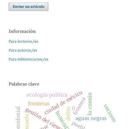
Enviar un artículo
Información
Para lectores/as
Para autores/as
Para bibliotecarios/as
Palabras clave
ciudad de méxico
ecología política
lo común
frontera
fronteras
vectores
0
gestión del riesgo
delito
homicidio
escuela
aguas negras