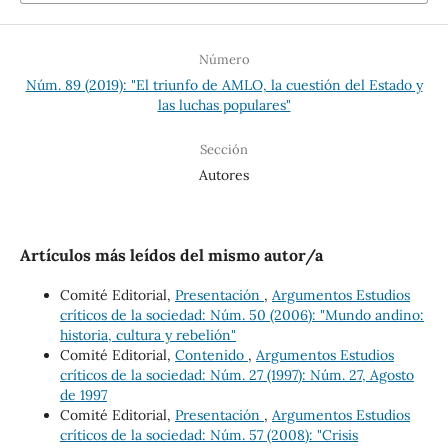
Número
Núm. 89 (2019): "El triunfo de AMLO, la cuestión del Estado y
las luchas populares"
Sección
Autores
Artículos más leídos del mismo autor/a
Comité Editorial,
Presentación
,
Argumentos Estudios
críticos de la sociedad: Núm. 50 (2006): "Mundo andino:
historia, cultura y rebelión"
Comité Editorial,
Contenido
,
Argumentos Estudios
críticos de la sociedad: Núm. 27 (1997): Núm. 27, Agosto
de 1997
Comité Editorial,
Presentación
,
Argumentos Estudios
críticos de la sociedad: Núm. 57 (2008): "Crisis