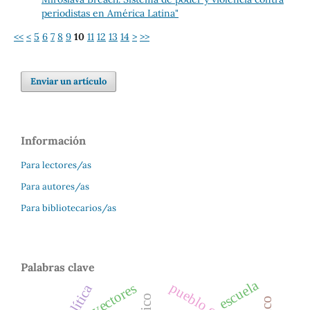
periodistas en América Latina"
<<
<
5
6
7
8
9
10
11
12
13
14
>
>>
Enviar un artículo
Información
Para lectores/as
Para autores/as
Para bibliotecarios/as
Palabras clave
escuela
vectores