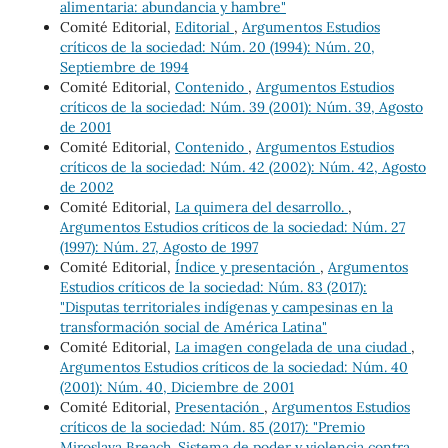
alimentaria: abundancia y hambre"
Comité Editorial,
Editorial
,
Argumentos Estudios
críticos de la sociedad: Núm. 20 (1994): Núm. 20,
Septiembre de 1994
Comité Editorial,
Contenido
,
Argumentos Estudios
críticos de la sociedad: Núm. 39 (2001): Núm. 39, Agosto
de 2001
Comité Editorial,
Contenido
,
Argumentos Estudios
críticos de la sociedad: Núm. 42 (2002): Núm. 42, Agosto
de 2002
Comité Editorial,
La quimera del desarrollo.
,
Argumentos Estudios críticos de la sociedad: Núm. 27
(1997): Núm. 27, Agosto de 1997
Comité Editorial,
Índice y presentación
,
Argumentos
Estudios críticos de la sociedad: Núm. 83 (2017):
"Disputas territoriales indígenas y campesinas en la
transformación social de América Latina"
Comité Editorial,
La imagen congelada de una ciudad
,
Argumentos Estudios críticos de la sociedad: Núm. 40
(2001): Núm. 40, Diciembre de 2001
Comité Editorial,
Presentación
,
Argumentos Estudios
críticos de la sociedad: Núm. 85 (2017): "Premio
Miroslava Breach. Sistema de poder y violencia contra