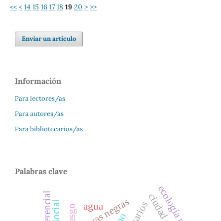
<<
<
14
15
16
17
18
19
20
>
>>
Enviar un artículo
Información
Para lectores/as
Para autores/as
Para bibliotecarios/as
Palabras clave
ecología política
aguas negras
usuarios
agua