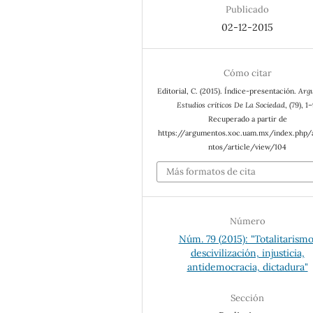
Publicado
02-12-2015
Cómo citar
Editorial, C. (2015). Índice-presentación.
Arg
Estudios críticos De La Sociedad
, (79), 1–
Recuperado a partir de
https://argumentos.xoc.uam.mx/index.php
ntos/article/view/104
Más formatos de cita
Número
Núm. 79 (2015): "Totalitarismo
descivilización, injusticia,
antidemocracia, dictadura"
Sección