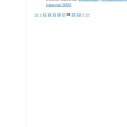
especial 2005
<<
<
13
14
15
16
17
18
19
20
>
>>