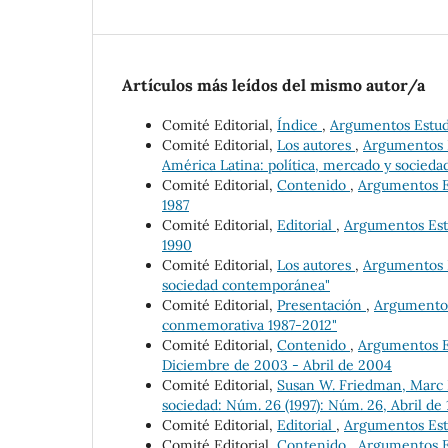
Artículos más leídos del mismo autor/a
Comité Editorial,
Índice
,
Argumentos Estudio
Comité Editorial,
Los autores
,
Argumentos E
América Latina: política, mercado y socieda
Comité Editorial,
Contenido
,
Argumentos Es
1987
Comité Editorial,
Editorial
,
Argumentos Estu
1990
Comité Editorial,
Los autores
,
Argumentos Es
sociedad contemporánea"
Comité Editorial,
Presentación
,
Argumentos 
conmemorativa 1987-2012"
Comité Editorial,
Contenido
,
Argumentos Es
Diciembre de 2003 - Abril de 2004
Comité Editorial,
Susan W. Friedman, Marc 
sociedad: Núm. 26 (1997): Núm. 26, Abril de 
Comité Editorial,
Editorial
,
Argumentos Estu
Comité Editorial,
Contenido
,
Argumentos Es