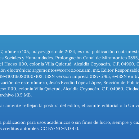
37, número 105, mayo-agosto de 2024, es una publicación cuatrimest
ias Sociales y Humanidades. Prolongación Canal de Miramontes 3855, 
el Hueso 1100, colonia Villa Quietud, Alcaldía Coyoacán, C.P. 04960, 
ión electrónica: argumentos@correo.xoc.uam. mx. Editor Responsable
999-110316080100-102, ISSN versión impresa 0187-5795, e-ISSN en trám
ización de este número, Jesús Evodio López López, Sección de Publica
o 1100, colonia Villa Quietud, Alcaldía Coyoacán, C.P. 04960, Ciuda
archivo 10.5 MB.
ariamente reflejan la postura del editor, el comité editorial o la U
a publicación para usos académicos o sin fines de lucro, siempre y cu
los créditos autorales. CC BY-NC-ND 4.0.