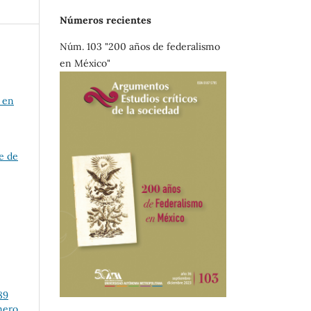
Números recientes
Núm. 103 "200 años de federalismo
en México"
s en
e de
89
mero