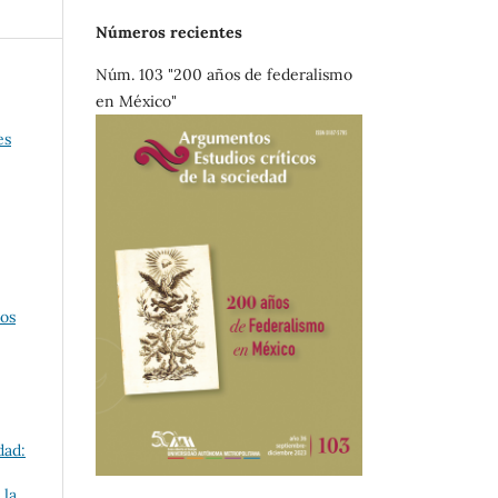
Números recientes
Núm. 103 "200 años de federalismo
en México"
es
cos
dad:
 la