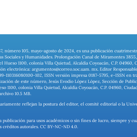
37, número 105, mayo-agosto de 2024, es una publicación cuatrimest
ias Sociales y Humanidades. Prolongación Canal de Miramontes 3855, 
el Hueso 1100, colonia Villa Quietud, Alcaldía Coyoacán, C.P. 04960, 
ión electrónica: argumentos@correo.xoc.uam. mx. Editor Responsable
999-110316080100-102, ISSN versión impresa 0187-5795, e-ISSN en trám
ización de este número, Jesús Evodio López López, Sección de Publica
o 1100, colonia Villa Quietud, Alcaldía Coyoacán, C.P. 04960, Ciuda
archivo 10.5 MB.
ariamente reflejan la postura del editor, el comité editorial o la U
a publicación para usos académicos o sin fines de lucro, siempre y cu
los créditos autorales. CC BY-NC-ND 4.0.