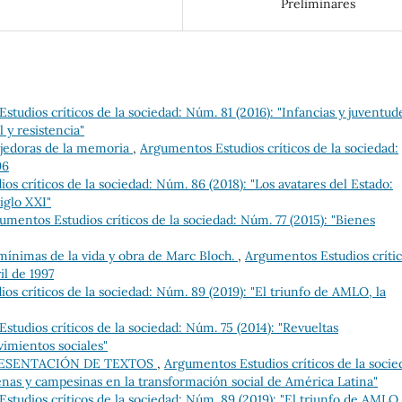
Preliminares
tudios críticos de la sociedad: Núm. 81 (2016): "Infancias y juventud
 y resistencia"
ejedoras de la memoria
,
Argumentos Estudios críticos de la sociedad:
96
s críticos de la sociedad: Núm. 86 (2018): "Los avatares del Estado:
iglo XXI"
umentos Estudios críticos de la sociedad: Núm. 77 (2015): "Bienes
mínimas de la vida y obra de Marc Bloch.
,
Argumentos Estudios críti
il de 1997
s críticos de la sociedad: Núm. 89 (2019): "El triunfo de AMLO, la
tudios críticos de la sociedad: Núm. 75 (2014): "Revueltas
imientos sociales"
RESENTACIÓN DE TEXTOS
,
Argumentos Estudios críticos de la socie
genas y campesinas en la transformación social de América Latina"
tudios críticos de la sociedad: Núm. 89 (2019): "El triunfo de AMLO,