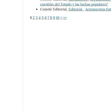
cuestión del Estado y las luchas populares"
Comité Editorial,
Editorial
,
Argumentos Estu
1
2
3
4
5
6
7
8
9
10
>
>>