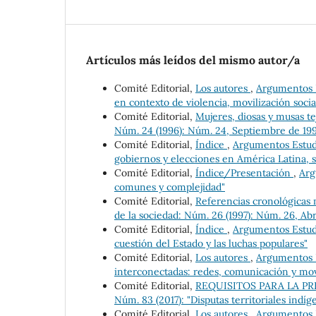
Artículos más leídos del mismo autor/a
Comité Editorial,
Los autores
,
Argumentos Es
en contexto de violencia, movilización social
Comité Editorial,
Mujeres, diosas y musas t
Núm. 24 (1996): Núm. 24, Septiembre de 19
Comité Editorial,
Índice
,
Argumentos Estudio
gobiernos y elecciones en América Latina, s
Comité Editorial,
Índice/Presentación
,
Arg
comunes y complejidad"
Comité Editorial,
Referencias cronológicas 
de la sociedad: Núm. 26 (1997): Núm. 26, Abr
Comité Editorial,
Índice
,
Argumentos Estudio
cuestión del Estado y las luchas populares"
Comité Editorial,
Los autores
,
Argumentos Es
interconectadas: redes, comunicación y mov
Comité Editorial,
REQUISITOS PARA LA P
Núm. 83 (2017): "Disputas territoriales indí
Comité Editorial,
Los autores
,
Argumentos Es