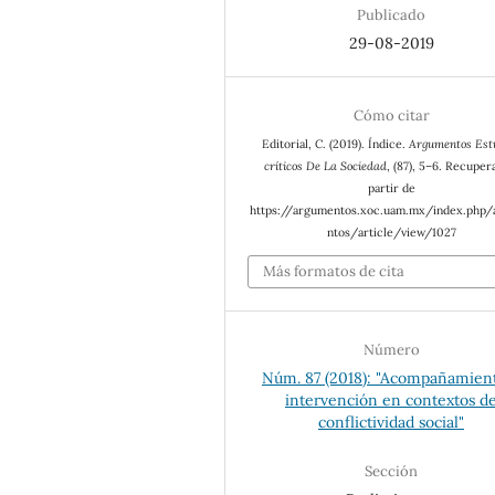
Publicado
29-08-2019
Cómo citar
Editorial, C. (2019). Índice.
Argumentos Est
críticos De La Sociedad
, (87), 5–6. Recuper
partir de
https://argumentos.xoc.uam.mx/index.php
ntos/article/view/1027
Más formatos de cita
Número
Núm. 87 (2018): "Acompañamien
intervención en contextos d
conflictividad social"
Sección