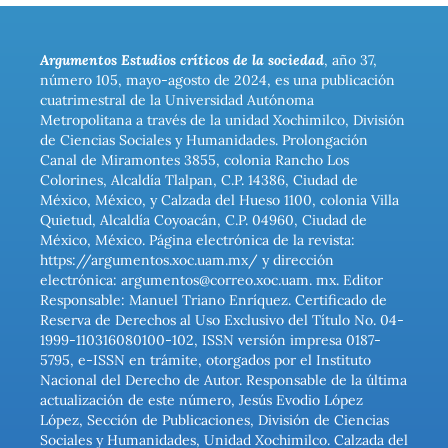
Argumentos Estudios críticos de la sociedad
, año 37,
número 105, mayo-agosto de 2024, es una publicación
cuatrimestral de la Universidad Autónoma
Metropolitana a través de la unidad Xochimilco, División
de Ciencias Sociales y Humanidades. Prolongación
Canal de Miramontes 3855, colonia Rancho Los
Colorines, Alcaldía Tlalpan, C.P. 14386, Ciudad de
México, México, y Calzada del Hueso 1100, colonia Villa
Quietud, Alcaldía Coyoacán, C.P. 04960, Ciudad de
México, México. Página electrónica de la revista:
https://argumentos.xoc.uam.mx/ y dirección
electrónica: argumentos@correo.xoc.uam. mx. Editor
Responsable: Manuel Triano Enríquez. Certificado de
Reserva de Derechos al Uso Exclusivo del Título No. 04-
1999-110316080100-102, ISSN versión impresa 0187-
5795, e-ISSN en trámite, otorgados por el Instituto
Nacional del Derecho de Autor. Responsable de la última
actualización de este número, Jesús Evodio López
López, Sección de Publicaciones, División de Ciencias
Sociales y Humanidades, Unidad Xochimilco. Calzada del