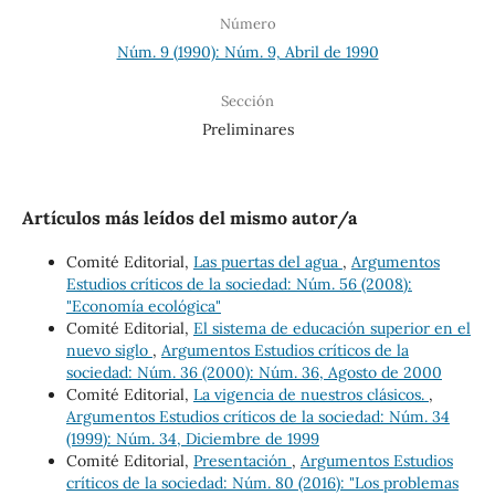
Número
Núm. 9 (1990): Núm. 9, Abril de 1990
Sección
Preliminares
Artículos más leídos del mismo autor/a
Comité Editorial,
Las puertas del agua
,
Argumentos
Estudios críticos de la sociedad: Núm. 56 (2008):
"Economía ecológica"
Comité Editorial,
El sistema de educación superior en el
nuevo siglo
,
Argumentos Estudios críticos de la
sociedad: Núm. 36 (2000): Núm. 36, Agosto de 2000
Comité Editorial,
La vigencia de nuestros clásicos.
,
Argumentos Estudios críticos de la sociedad: Núm. 34
(1999): Núm. 34, Diciembre de 1999
Comité Editorial,
Presentación
,
Argumentos Estudios
críticos de la sociedad: Núm. 80 (2016): "Los problemas