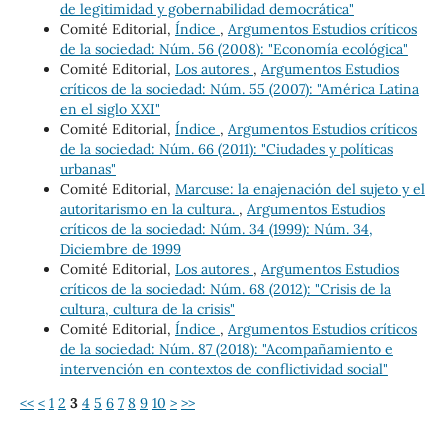
de legitimidad y gobernabilidad democrática"
Comité Editorial,
Índice
,
Argumentos Estudios críticos
de la sociedad: Núm. 56 (2008): "Economía ecológica"
Comité Editorial,
Los autores
,
Argumentos Estudios
críticos de la sociedad: Núm. 55 (2007): "América Latina
en el siglo XXI"
Comité Editorial,
Índice
,
Argumentos Estudios críticos
de la sociedad: Núm. 66 (2011): "Ciudades y políticas
urbanas"
Comité Editorial,
Marcuse: la enajenación del sujeto y el
autoritarismo en la cultura.
,
Argumentos Estudios
críticos de la sociedad: Núm. 34 (1999): Núm. 34,
Diciembre de 1999
Comité Editorial,
Los autores
,
Argumentos Estudios
críticos de la sociedad: Núm. 68 (2012): "Crisis de la
cultura, cultura de la crisis"
Comité Editorial,
Índice
,
Argumentos Estudios críticos
de la sociedad: Núm. 87 (2018): "Acompañamiento e
intervención en contextos de conflictividad social"
<<
<
1
2
3
4
5
6
7
8
9
10
>
>>