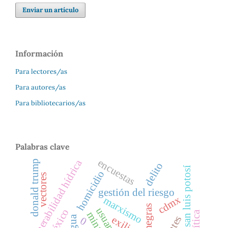
Enviar un artículo
Información
Para lectores/as
Para autores/as
Para bibliotecarios/as
Palabras clave
encuestas
vulnerabilidad hídrica
donald trump
delito
valle de san luis potosí
homicidio
vectores
gestión del riesgo
cdmx
marxismo
usuarios
minado
agua
exilio
0