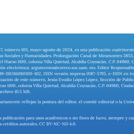
37, número 105, mayo-agosto de 2024, es una publicación cuatrimest
ias Sociales y Humanidades. Prolongación Canal de Miramontes 3855, 
el Hueso 1100, colonia Villa Quietud, Alcaldía Coyoacán, C.P. 04960, 
ión electrónica: argumentos@correo.xoc.uam. mx. Editor Responsable
999-110316080100-102, ISSN versión impresa 0187-5795, e-ISSN en trám
ización de este número, Jesús Evodio López López, Sección de Publica
o 1100, colonia Villa Quietud, Alcaldía Coyoacán, C.P. 04960, Ciuda
archivo 10.5 MB.
ariamente reflejan la postura del editor, el comité editorial o la U
a publicación para usos académicos o sin fines de lucro, siempre y cu
los créditos autorales. CC BY-NC-ND 4.0.