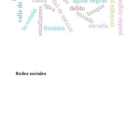
ecología política
pueblo originario
ciudad de méxico
aguas negras
agua
bosque
delito
estudiantes
lo común
minado
escuela
frontera
Redes sociales