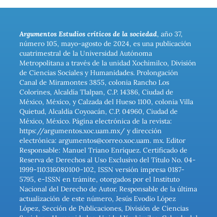
Argumentos Estudios críticos de la sociedad
, año 37,
número 105, mayo-agosto de 2024, es una publicación
cuatrimestral de la Universidad Autónoma
Metropolitana a través de la unidad Xochimilco, División
de Ciencias Sociales y Humanidades. Prolongación
Canal de Miramontes 3855, colonia Rancho Los
Colorines, Alcaldía Tlalpan, C.P. 14386, Ciudad de
México, México, y Calzada del Hueso 1100, colonia Villa
Quietud, Alcaldía Coyoacán, C.P. 04960, Ciudad de
México, México. Página electrónica de la revista:
https://argumentos.xoc.uam.mx/ y dirección
electrónica: argumentos@correo.xoc.uam. mx. Editor
Responsable: Manuel Triano Enríquez. Certificado de
Reserva de Derechos al Uso Exclusivo del Título No. 04-
1999-110316080100-102, ISSN versión impresa 0187-
5795, e-ISSN en trámite, otorgados por el Instituto
Nacional del Derecho de Autor. Responsable de la última
actualización de este número, Jesús Evodio López
López, Sección de Publicaciones, División de Ciencias