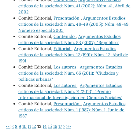
críticos de la sociedad: Núm. 41 (2002): Núm. 41, Abril de
2002
Comité Editorial,
Presentación
,
Argumentos Estudios
críticos de la sociedad: Núm. 48-49 (2005): Núm. 48-49,
Número especial 2005
Comité Editorial,
Contenido
,
Argumentos Estudios
críticos de la sociedad: Núm. 53 (2007): "República"
Comité Editorial,
Editorial
,
Argumentos Estudios
críticos de la sociedad: Núm. 12 (1991): Núm. 12, Abril de
1991
Comité Editorial,
Los autores
,
Argumentos Estudios
críticos de la sociedad: Núm. 66 (2011): "Ciudades y
políticas urbanas"
Comité Editorial,
Los autores
,
Argumentos Estudios
críticos de la sociedad: Núm. 71 (2013): "Premio
Internacional de Investigación en Ciencias Sociales"
Comité Editorial,
Presentación
,
Argumentos Estudios
críticos de la sociedad: Núm. 1 (1987): Núm. 1, Junio de
1987
<<
<
8
9
10
11
12
13
14
15
16
17
>
>>