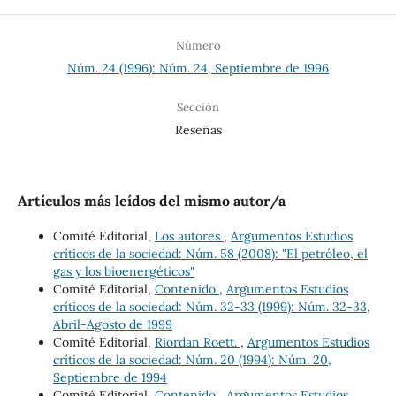
Número
Núm. 24 (1996): Núm. 24, Septiembre de 1996
Sección
Reseñas
Artículos más leídos del mismo autor/a
Comité Editorial,
Los autores
,
Argumentos Estudios
críticos de la sociedad: Núm. 58 (2008): "El petróleo, el
gas y los bioenergéticos"
Comité Editorial,
Contenido
,
Argumentos Estudios
críticos de la sociedad: Núm. 32-33 (1999): Núm. 32-33,
Abril-Agosto de 1999
Comité Editorial,
Riordan Roett.
,
Argumentos Estudios
críticos de la sociedad: Núm. 20 (1994): Núm. 20,
Septiembre de 1994
Comité Editorial,
Contenido
,
Argumentos Estudios