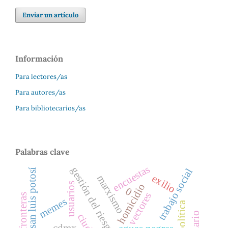
Enviar un artículo
Información
Para lectores/as
Para autores/as
Para bibliotecarios/as
Palabras clave
encuestas
gestión del riesgo
trabajo social
valle de san luis potosí
exilio
marxismo
usuarios
homicidio
0
vectores
fronteras
memes
cdmx