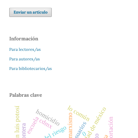
Enviar un artículo
Información
Para lectores/as
Para autores/as
Para bibliotecarios/as
Palabras clave
lo común
ciudad de méxico
valle de san luis potosí
homicidio
marxismo
escuela
deportación
cdmx
usuarios
frontera
0