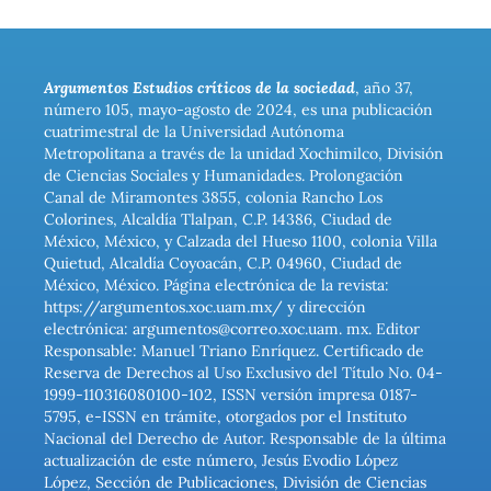
Argumentos Estudios críticos de la sociedad
, año 37,
número 105, mayo-agosto de 2024, es una publicación
cuatrimestral de la Universidad Autónoma
Metropolitana a través de la unidad Xochimilco, División
de Ciencias Sociales y Humanidades. Prolongación
Canal de Miramontes 3855, colonia Rancho Los
Colorines, Alcaldía Tlalpan, C.P. 14386, Ciudad de
México, México, y Calzada del Hueso 1100, colonia Villa
Quietud, Alcaldía Coyoacán, C.P. 04960, Ciudad de
México, México. Página electrónica de la revista:
https://argumentos.xoc.uam.mx/ y dirección
electrónica: argumentos@correo.xoc.uam. mx. Editor
Responsable: Manuel Triano Enríquez. Certificado de
Reserva de Derechos al Uso Exclusivo del Título No. 04-
1999-110316080100-102, ISSN versión impresa 0187-
5795, e-ISSN en trámite, otorgados por el Instituto
Nacional del Derecho de Autor. Responsable de la última
actualización de este número, Jesús Evodio López
López, Sección de Publicaciones, División de Ciencias