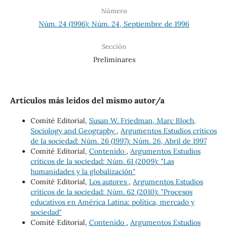
Número
Núm. 24 (1996): Núm. 24, Septiembre de 1996
Sección
Preliminares
Artículos más leídos del mismo autor/a
Comité Editorial,
Susan W. Friedman, Marc Bloch,
Sociology and Geography
,
Argumentos Estudios críticos
de la sociedad: Núm. 26 (1997): Núm. 26, Abril de 1997
Comité Editorial,
Contenido
,
Argumentos Estudios
críticos de la sociedad: Núm. 61 (2009): "Las
humanidades y la globalización"
Comité Editorial,
Los autores
,
Argumentos Estudios
críticos de la sociedad: Núm. 62 (2010): "Procesos
educativos en América Latina: política, mercado y
sociedad"
Comité Editorial,
Contenido
,
Argumentos Estudios