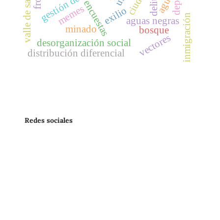
gestión del riesgo
agua
delito
encuestas
memes
exilio
inmigración
aguas negras
minado
bosque
vectores
desorganización social
distribución diferencial
Redes sociales