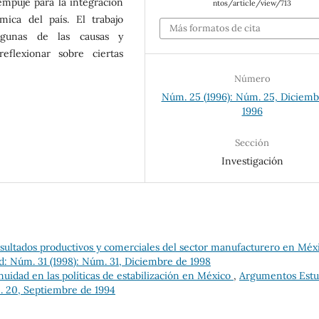
mpuje para la integración
ntos/article/view/713
mica del país. El trabajo
Más formatos de cita
lgunas de las causas y
eflexionar sobre ciertas
Número
Núm. 25 (1996): Núm. 25, Diciemb
1996
Sección
Investigación
esultados productivos y comerciales del sector manufacturero en Méxi
d: Núm. 31 (1998): Núm. 31, Diciembre de 1998
inuidad en las políticas de estabilización en México
,
Argumentos Estu
m. 20, Septiembre de 1994