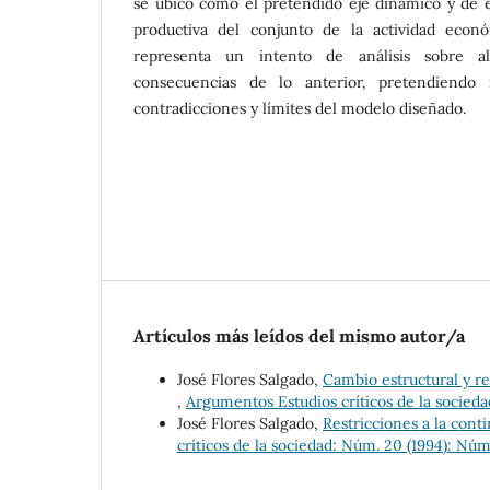
se ubicó como el pretendido eje dinámico y de e
productiva del conjunto de la actividad econó
representa un intento de análisis sobre a
consecuencias de lo anterior, pretendiendo r
contradicciones y límites del modelo diseñado.
Artículos más leídos del mismo autor/a
José Flores Salgado,
Cambio estructural y r
,
Argumentos Estudios críticos de la socieda
José Flores Salgado,
Restricciones a la cont
críticos de la sociedad: Núm. 20 (1994): Nú