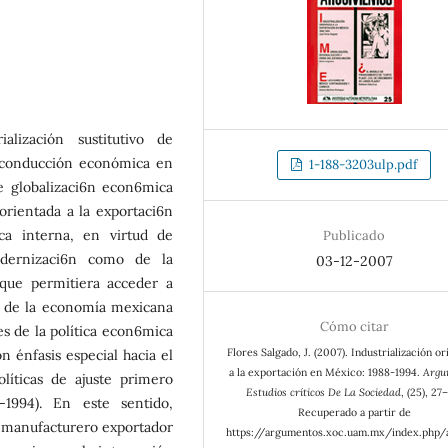
alización sustitutivo de
a conducción económica en
1-188-3203ulp.pdf
e globalizaci6n econ6mica
 orientada a la exportaci6n
ca interna, en virtud de
Publicado
odernizaci6n como de la
03-12-2007
 que permitiera acceder a
s de la economía mexicana
Cómo citar
es de la política econ6mica
Flores Salgado, J. (2007). Industrialización o
n énfasis especial hacia el
a la exportación en México: 1988-1994.
Argu
líticas de ajuste primero
Estudios críticos De La Sociedad
, (25), 27
-1994). En este sentido,
Recuperado a partir de
r manufacturero exportador
https://argumentos.xoc.uam.mx/index.php