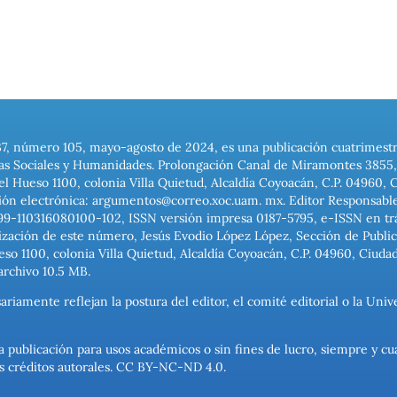
37, número 105, mayo-agosto de 2024, es una publicación cuatrimest
ias Sociales y Humanidades. Prolongación Canal de Miramontes 3855, 
el Hueso 1100, colonia Villa Quietud, Alcaldía Coyoacán, C.P. 04960, 
ión electrónica: argumentos@correo.xoc.uam. mx. Editor Responsable
999-110316080100-102, ISSN versión impresa 0187-5795, e-ISSN en trám
ización de este número, Jesús Evodio López López, Sección de Publica
o 1100, colonia Villa Quietud, Alcaldía Coyoacán, C.P. 04960, Ciuda
archivo 10.5 MB.
ariamente reflejan la postura del editor, el comité editorial o la U
a publicación para usos académicos o sin fines de lucro, siempre y cu
los créditos autorales. CC BY-NC-ND 4.0.