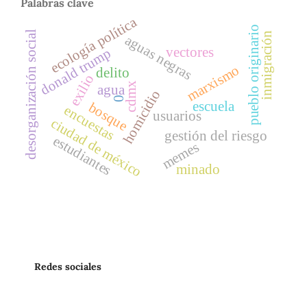
Palabras clave
ecología política
pueblo originario
desorganización social
inmigración
aguas negras
vectores
donald trump
marxismo
delito
exilio
cdmx
agua
homicidio
0
escuela
bosque
encuestas
usuarios
ciudad de méxico
gestión del riesgo
estudiantes
memes
minado
Redes sociales