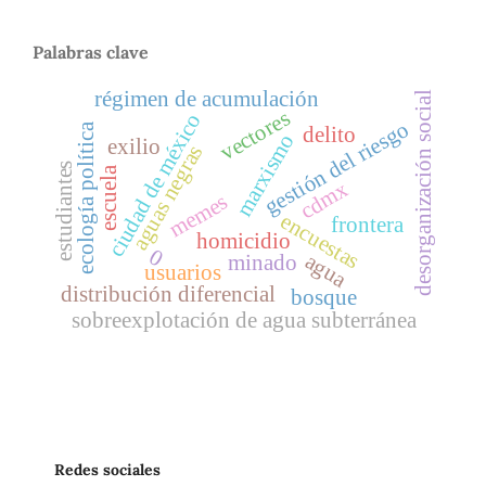
Palabras clave
régimen de acumulación
desorganización social
vectores
ciudad de méxico
gestión del riesgo
ecología política
delito
marxismo
exilio
aguas negras
estudiantes
escuela
cdmx
memes
encuestas
frontera
homicidio
0
agua
minado
usuarios
distribución diferencial
bosque
sobreexplotación de agua subterránea
Redes sociales