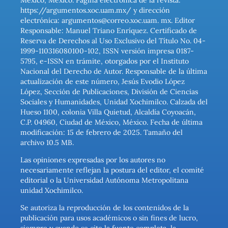
México, México. Página electrónica de la revista:
https://argumentos.xoc.uam.mx/ y dirección
electrónica: argumentos@correo.xoc.uam. mx. Editor
Responsable: Manuel Triano Enríquez. Certificado de
Reserva de Derechos al Uso Exclusivo del Título No. 04-
1999-110316080100-102, ISSN versión impresa 0187-
5795, e-ISSN en trámite, otorgados por el Instituto
Nacional del Derecho de Autor. Responsable de la última
actualización de este número, Jesús Evodio López
López, Sección de Publicaciones, División de Ciencias
Sociales y Humanidades, Unidad Xochimilco. Calzada del
Hueso 1100, colonia Villa Quietud, Alcaldía Coyoacán,
C.P. 04960, Ciudad de México, México. Fecha de última
modificación: 15 de febrero de 2025. Tamaño del
archivo 10.5 MB.
Las opiniones expresadas por los autores no
necesariamente reflejan la postura del editor, el comité
editorial o la Universidad Autónoma Metropolitana
unidad Xochimilco.
Se autoriza la reproducción de los contenidos de la
publicación para usos académicos o sin fines de lucro,