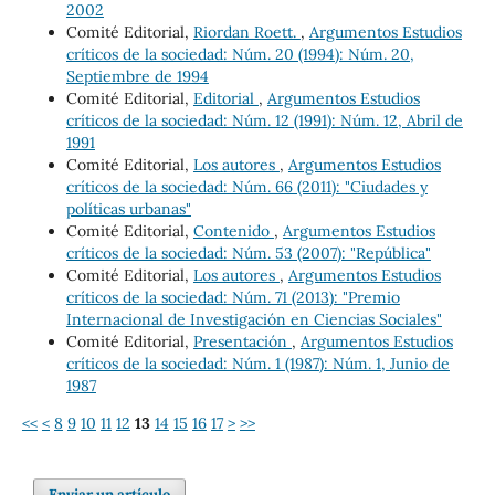
2002
Comité Editorial,
Riordan Roett.
,
Argumentos Estudios
críticos de la sociedad: Núm. 20 (1994): Núm. 20,
Septiembre de 1994
Comité Editorial,
Editorial
,
Argumentos Estudios
críticos de la sociedad: Núm. 12 (1991): Núm. 12, Abril de
1991
Comité Editorial,
Los autores
,
Argumentos Estudios
críticos de la sociedad: Núm. 66 (2011): "Ciudades y
políticas urbanas"
Comité Editorial,
Contenido
,
Argumentos Estudios
críticos de la sociedad: Núm. 53 (2007): "República"
Comité Editorial,
Los autores
,
Argumentos Estudios
críticos de la sociedad: Núm. 71 (2013): "Premio
Internacional de Investigación en Ciencias Sociales"
Comité Editorial,
Presentación
,
Argumentos Estudios
críticos de la sociedad: Núm. 1 (1987): Núm. 1, Junio de
1987
<<
<
8
9
10
11
12
13
14
15
16
17
>
>>
Enviar un artículo