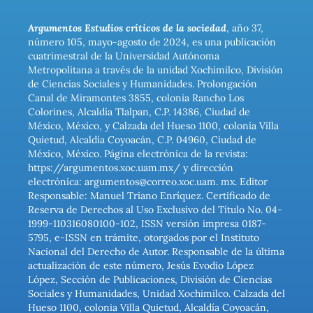
Argumentos Estudios críticos de la sociedad
, año 37,
número 105, mayo-agosto de 2024, es una publicación
cuatrimestral de la Universidad Autónoma
Metropolitana a través de la unidad Xochimilco, División
de Ciencias Sociales y Humanidades. Prolongación
Canal de Miramontes 3855, colonia Rancho Los
Colorines, Alcaldía Tlalpan, C.P. 14386, Ciudad de
México, México, y Calzada del Hueso 1100, colonia Villa
Quietud, Alcaldía Coyoacán, C.P. 04960, Ciudad de
México, México. Página electrónica de la revista:
https://argumentos.xoc.uam.mx/ y dirección
electrónica: argumentos@correo.xoc.uam. mx. Editor
Responsable: Manuel Triano Enríquez. Certificado de
Reserva de Derechos al Uso Exclusivo del Título No. 04-
1999-110316080100-102, ISSN versión impresa 0187-
5795, e-ISSN en trámite, otorgados por el Instituto
Nacional del Derecho de Autor. Responsable de la última
actualización de este número, Jesús Evodio López
López, Sección de Publicaciones, División de Ciencias
Sociales y Humanidades, Unidad Xochimilco. Calzada del
Hueso 1100, colonia Villa Quietud, Alcaldía Coyoacán,