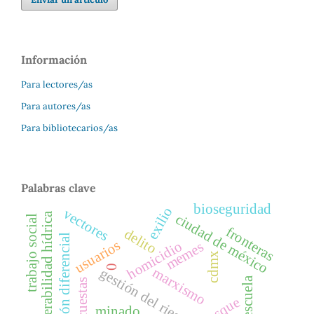
Información
Para lectores/as
Para autores/as
Para bibliotecarios/as
Palabras clave
bioseguridad
exilio
vectores
vulnerabilidad hídrica
ciudad de méxico
trabajo social
fronteras
delito
distribución diferencial
usuarios
homicidio
memes
cdmx
0
marxismo
gestión del riesgo
escuela
encuestas
bosque
minado