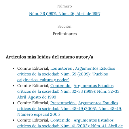
Número
Núm. 26 (1997): Núm. 26, Abril de 1997
Sección
Preliminares
Artículos más leídos del mismo autor/a
Comité Editorial,
Los autores
,
Argumentos Estudios
críticos de la sociedad: Núm. 59 (2009): "Pueblos
originarios: cultura y poder"
Comité Editorial,
Contenido
,
Argumentos Estudios
críticos de la sociedad: Núm. 32-33 (1999): Núm. 32-33,
Abril-Agosto de 1999
Comité Editorial,
Presentación
,
Argumentos Estudios
críticos de la sociedad: Núm. 48-49 (2005): Núm. 48-49,
Número especial 2005
Comité Editorial,
Contenido
,
Argumentos Estudios
críticos de la sociedad: Núm. 41 (2002): Núm. 41, Abril de