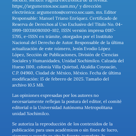
México, México. Página electrónica de la revista:
https://argumentos.xoc.uam.mx/ y dirección
electrónica: argumentos@correo.xoc.uam. mx. Editor
Responsable: Manuel Triano Enríquez. Certificado de
Reserva de Derechos al Uso Exclusivo del Título No. 04-
1999-110316080100-102, ISSN versión impresa 0187-
5795, e-ISSN en trámite, otorgados por el Instituto
Nacional del Derecho de Autor. Responsable de la última
actualización de este número, Jesús Evodio López
López, Sección de Publicaciones, División de Ciencias
Sociales y Humanidades, Unidad Xochimilco. Calzada del
Hueso 1100, colonia Villa Quietud, Alcaldía Coyoacán,
C.P. 04960, Ciudad de México, México. Fecha de última
modificación: 15 de febrero de 2025. Tamaño del
archivo 10.5 MB.
Las opiniones expresadas por los autores no
necesariamente reflejan la postura del editor, el comité
editorial o la Universidad Autónoma Metropolitana
unidad Xochimilco.
Se autoriza la reproducción de los contenidos de la
publicación para usos académicos o sin fines de lucro,