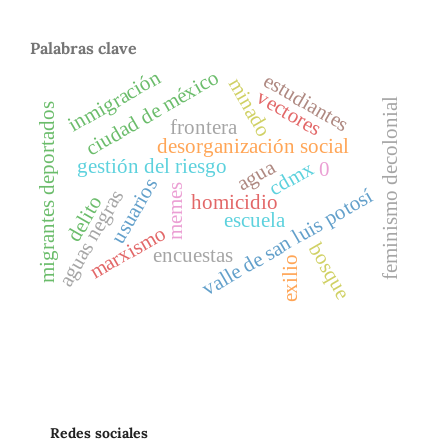
Palabras clave
inmigración
ciudad de méxico
estudiantes
minado
vectores
feminismo decolonial
migrantes deportados
frontera
desorganización social
agua
gestión del riesgo
cdmx
0
usuarios
memes
valle de san luis potosí
aguas negras
homicidio
delito
escuela
marxismo
bosque
encuestas
exilio
Redes sociales