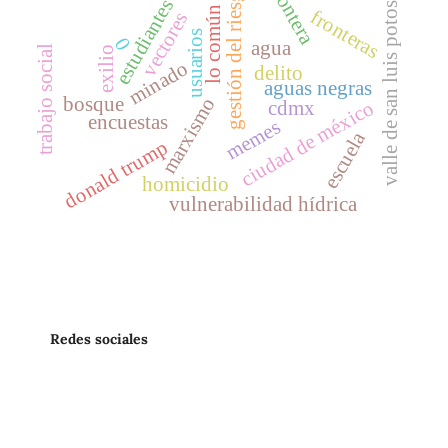
frontera
gestión del riesgo
valle de san luis potosí
estudiantes
lo común
fronteras
vectores
usuarios
0
agua
trabajo social
exilio
minado
delito
aguas negras
bosque
marxismo
cdmx
ciudad de méxico
encuestas
memes
escuela
donald trump
homicidio
vulnerabilidad hídrica
Redes sociales