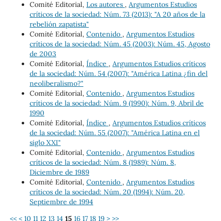
Comité Editorial,
Los autores
,
Argumentos Estudios
críticos de la sociedad: Núm. 73 (2013): "A 20 años de la
rebelión zapatista"
Comité Editorial,
Contenido
,
Argumentos Estudios
críticos de la sociedad: Núm. 45 (2003): Núm. 45, Agosto
de 2003
Comité Editorial,
Índice
,
Argumentos Estudios críticos
de la sociedad: Núm. 54 (2007): "América Latina ¿fin del
neoliberalismo?"
Comité Editorial,
Contenido
,
Argumentos Estudios
críticos de la sociedad: Núm. 9 (1990): Núm. 9, Abril de
1990
Comité Editorial,
Índice
,
Argumentos Estudios críticos
de la sociedad: Núm. 55 (2007): "América Latina en el
siglo XXI"
Comité Editorial,
Contenido
,
Argumentos Estudios
críticos de la sociedad: Núm. 8 (1989): Núm. 8,
Diciembre de 1989
Comité Editorial,
Contenido
,
Argumentos Estudios
críticos de la sociedad: Núm. 20 (1994): Núm. 20,
Septiembre de 1994
<<
<
10
11
12
13
14
15
16
17
18
19
>
>>