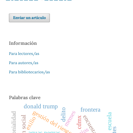
Enviar un artículo
Información
Para lectores/as
Para autores/as
Para bibliotecarios/as
Palabras clave
donald trump
frontera
delito
gestión del riesgo
memes
escuela
encuestas
exilio
cdmx
aguas negras