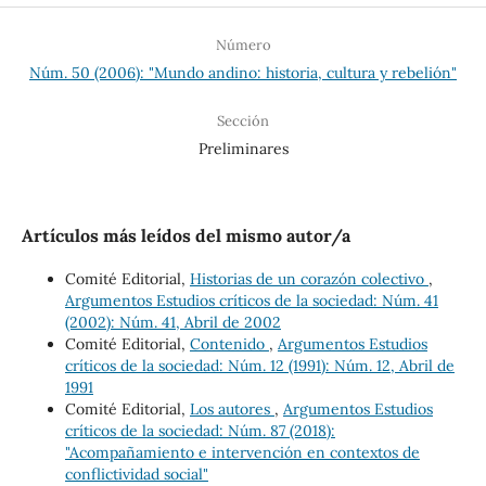
Número
Núm. 50 (2006): "Mundo andino: historia, cultura y rebelión"
Sección
Preliminares
Artículos más leídos del mismo autor/a
Comité Editorial,
Historias de un corazón colectivo
,
Argumentos Estudios críticos de la sociedad: Núm. 41
(2002): Núm. 41, Abril de 2002
Comité Editorial,
Contenido
,
Argumentos Estudios
críticos de la sociedad: Núm. 12 (1991): Núm. 12, Abril de
1991
Comité Editorial,
Los autores
,
Argumentos Estudios
críticos de la sociedad: Núm. 87 (2018):
"Acompañamiento e intervención en contextos de
conflictividad social"