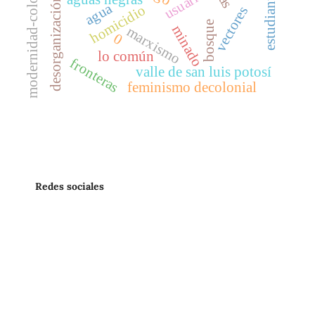
modernidad-colonialidad
desorganización social
usuarios
estudiantes
agua
homicidio
vectores
bosque
minado
marxismo
0
lo común
fronteras
valle de san luis potosí
feminismo decolonial
Redes sociales