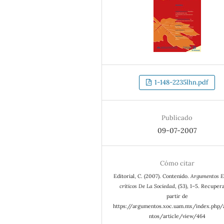
1-148-2235lhn.pdf
Publicado
09-07-2007
Cómo citar
Editorial, C. (2007). Contenido.
Argumentos E
críticos De La Sociedad
, (53), 1–5. Recuper
partir de
https://argumentos.xoc.uam.mx/index.php
ntos/article/view/464