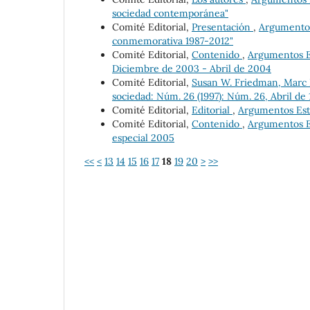
sociedad contemporánea"
Comité Editorial,
Presentación
,
Argumentos 
conmemorativa 1987-2012"
Comité Editorial,
Contenido
,
Argumentos Es
Diciembre de 2003 - Abril de 2004
Comité Editorial,
Susan W. Friedman, Marc 
sociedad: Núm. 26 (1997): Núm. 26, Abril de 
Comité Editorial,
Editorial
,
Argumentos Estu
Comité Editorial,
Contenido
,
Argumentos Es
especial 2005
<<
<
13
14
15
16
17
18
19
20
>
>>