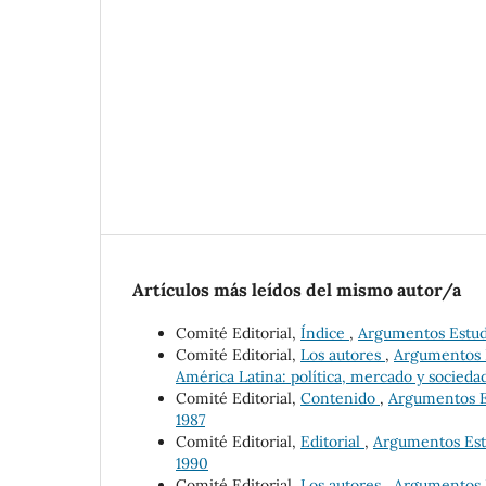
Artículos más leídos del mismo autor/a
Comité Editorial,
Índice
,
Argumentos Estudio
Comité Editorial,
Los autores
,
Argumentos E
América Latina: política, mercado y socieda
Comité Editorial,
Contenido
,
Argumentos Es
1987
Comité Editorial,
Editorial
,
Argumentos Estu
1990
Comité Editorial,
Los autores
,
Argumentos Es