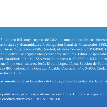
37, número 105, mayo-agosto de 2024, es una publicación cuatrimest
ias Sociales y Humanidades. Prolongación Canal de Miramontes 3855, 
el Hueso 1100, colonia Villa Quietud, Alcaldía Coyoacán, C.P. 04960, 
ión electrónica: argumentos@correo.xoc.uam. mx. Editor Responsable
999-110316080100-102, ISSN versión impresa 0187-5795, e-ISSN en trám
ización de este número, Jesús Evodio López López, Sección de Publica
o 1100, colonia Villa Quietud, Alcaldía Coyoacán, C.P. 04960, Ciuda
archivo 10.5 MB.
ariamente reflejan la postura del editor, el comité editorial o la U
a publicación para usos académicos o sin fines de lucro, siempre y cu
los créditos autorales. CC BY-NC-ND 4.0.