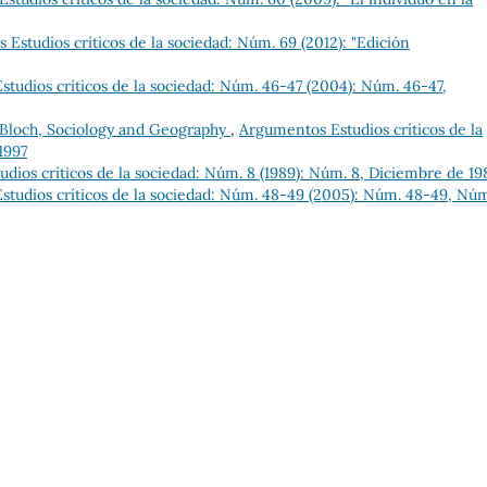
Estudios críticos de la sociedad: Núm. 69 (2012): "Edición
tudios críticos de la sociedad: Núm. 46-47 (2004): Núm. 46-47,
Bloch, Sociology and Geography
,
Argumentos Estudios críticos de la
1997
dios críticos de la sociedad: Núm. 8 (1989): Núm. 8, Diciembre de 19
tudios críticos de la sociedad: Núm. 48-49 (2005): Núm. 48-49, Nú