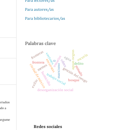
Para lectores/as
Para autores/as
Para bibliotecarios/as
Palabras clave
fronteras
aguas negras
vectores
escuela
usuarios
agua
encuestas
cdmx
0
frontera
delito
ciudad de méxico
memes
marxismo
minado
gestión del riesgo
homicidio
trabajo social
bosque
exilio
desorganización social
studios
ado a
/argume
Redes sociales