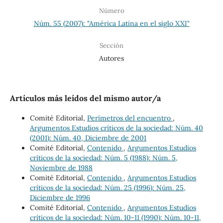
Número
Núm. 55 (2007): "América Latina en el siglo XXI"
Sección
Autores
Artículos más leídos del mismo autor/a
Comité Editorial,
Perímetros del encuentro
,
Argumentos Estudios críticos de la sociedad: Núm. 40
(2001): Núm. 40, Diciembre de 2001
Comité Editorial,
Contenido
,
Argumentos Estudios
críticos de la sociedad: Núm. 5 (1988): Núm. 5,
Noviembre de 1988
Comité Editorial,
Contenido
,
Argumentos Estudios
críticos de la sociedad: Núm. 25 (1996): Núm. 25,
Diciembre de 1996
Comité Editorial,
Contenido
,
Argumentos Estudios
críticos de la sociedad: Núm. 10-11 (1990): Núm. 10-11,