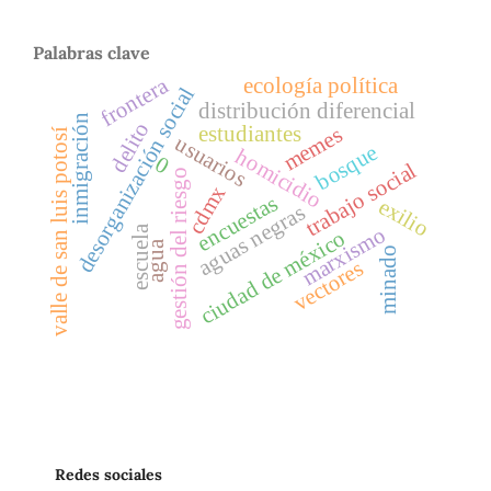
Palabras clave
frontera
ecología política
desorganización social
distribución diferencial
inmigración
delito
estudiantes
memes
valle de san luis potosí
usuarios
bosque
homicidio
0
trabajo social
gestión del riesgo
cdmx
encuestas
exilio
aguas negras
escuela
marxismo
ciudad de méxico
agua
minado
vectores
Redes sociales