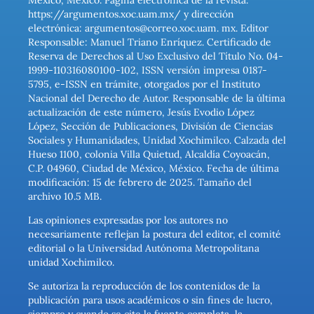
México, México. Página electrónica de la revista:
https://argumentos.xoc.uam.mx/ y dirección
electrónica: argumentos@correo.xoc.uam. mx. Editor
Responsable: Manuel Triano Enríquez. Certificado de
Reserva de Derechos al Uso Exclusivo del Título No. 04-
1999-110316080100-102, ISSN versión impresa 0187-
5795, e-ISSN en trámite, otorgados por el Instituto
Nacional del Derecho de Autor. Responsable de la última
actualización de este número, Jesús Evodio López
López, Sección de Publicaciones, División de Ciencias
Sociales y Humanidades, Unidad Xochimilco. Calzada del
Hueso 1100, colonia Villa Quietud, Alcaldía Coyoacán,
C.P. 04960, Ciudad de México, México. Fecha de última
modificación: 15 de febrero de 2025. Tamaño del
archivo 10.5 MB.
Las opiniones expresadas por los autores no
necesariamente reflejan la postura del editor, el comité
editorial o la Universidad Autónoma Metropolitana
unidad Xochimilco.
Se autoriza la reproducción de los contenidos de la
publicación para usos académicos o sin fines de lucro,