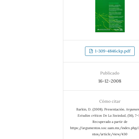
1-309-4846ckp.pdf
Publicado
16-12-2008
Cómo citar
Barkin, D. (2008). Presentación.
Argumen
Estudios críticos De La Sociedad
, (56), 7–
Recuperado a partir de
https://argumentos.xoc.uam.mx/index.php
ntos/article/view/430