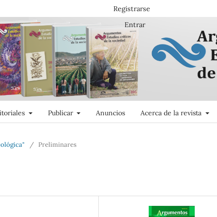
Registrarse
Entrar
itoriales
Publicar
Anuncios
Acerca de la revista
ológica"
/
Preliminares