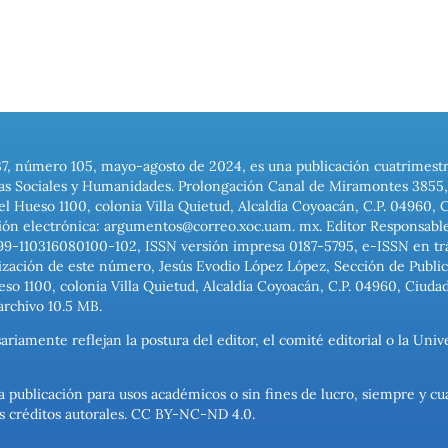
37, número 105, mayo-agosto de 2024, es una publicación cuatrimest
ias Sociales y Humanidades. Prolongación Canal de Miramontes 3855, 
el Hueso 1100, colonia Villa Quietud, Alcaldía Coyoacán, C.P. 04960, 
ión electrónica: argumentos@correo.xoc.uam. mx. Editor Responsable
999-110316080100-102, ISSN versión impresa 0187-5795, e-ISSN en trám
ización de este número, Jesús Evodio López López, Sección de Publica
o 1100, colonia Villa Quietud, Alcaldía Coyoacán, C.P. 04960, Ciuda
archivo 10.5 MB.
ariamente reflejan la postura del editor, el comité editorial o la U
a publicación para usos académicos o sin fines de lucro, siempre y cu
los créditos autorales. CC BY-NC-ND 4.0.