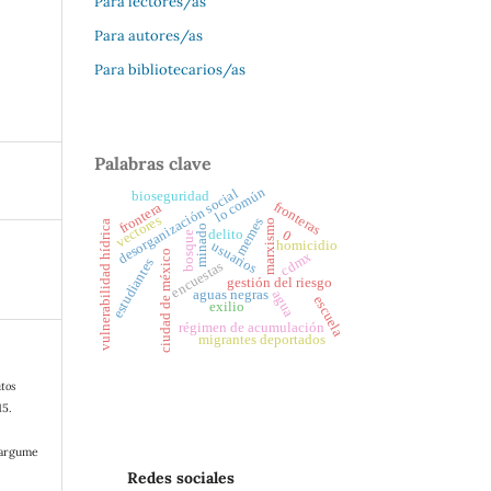
Para lectores/as
Para autores/as
Para bibliotecarios/as
Palabras clave
lo común
desorganización social
bioseguridad
fronteras
frontera
vectores
memes
marxismo
vulnerabilidad hídrica
minado
delito
0
bosque
homicidio
usuarios
ciudad de méxico
cdmx
estudiantes
encuestas
gestión del riesgo
aguas negras
agua
escuela
exilio
régimen de acumulación
migrantes deportados
tos
15.
/argume
Redes sociales