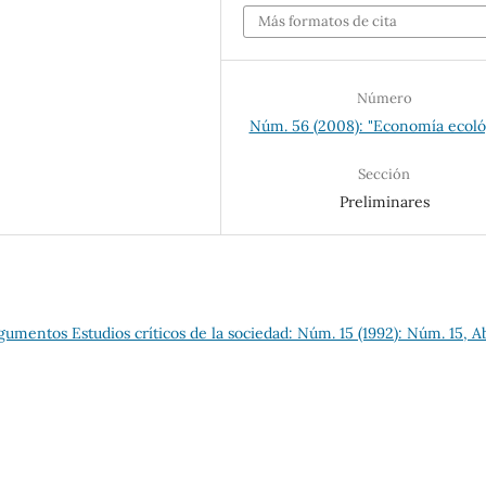
Más formatos de cita
Número
Núm. 56 (2008): "Economía ecoló
Sección
Preliminares
gumentos Estudios críticos de la sociedad: Núm. 15 (1992): Núm. 15, Ab