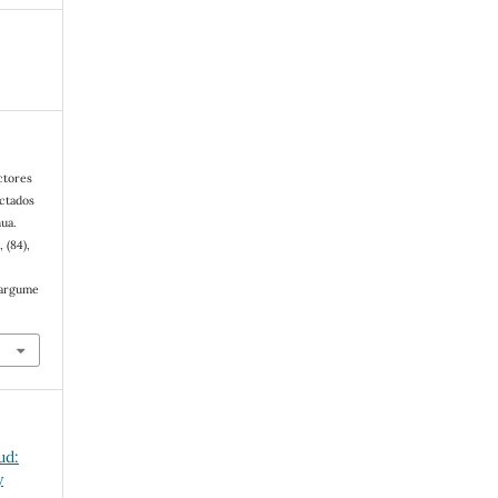
actores
ectados
hua.
, (84),
/argume
ud:
y