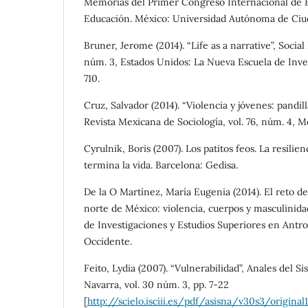
Memorias del Primer Congreso Internacional de E
Educación. México: Universidad Autónoma de Ciud
Bruner, Jerome (2014). “Life as a narrative”, Social
núm. 3, Estados Unidos: La Nueva Escuela de Inves
710.
Cruz, Salvador (2014). “Violencia y jóvenes: pandil
Revista Mexicana de Sociología, vol. 76, núm. 4, 
Cyrulnik, Boris (2007). Los patitos feos. La resilien
termina la vida. Barcelona: Gedisa.
De la O Martínez, María Eugenia (2014). El reto de
norte de México: violencia, cuerpos y masculinida
de Investigaciones y Estudios Superiores en Antr
Occidente.
Feito, Lydia (2007). “Vulnerabilidad”, Anales del S
Navarra, vol. 30 núm. 3, pp. 7-22
[
http://scielo.isciii.es/pdf/asisna/v30s3/original1