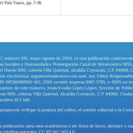
l País Vasco, pp. 7-18.
37, número 105, mayo-agosto de 2024, es una publicación cuatrimest
ias Sociales y Humanidades. Prolongación Canal de Miramontes 3855, 
el Hueso 1100, colonia Villa Quietud, Alcaldía Coyoacán, C.P. 04960, 
ión electrónica: argumentos@correo.xoc.uam. mx. Editor Responsable
999-110316080100-102, ISSN versión impresa 0187-5795, e-ISSN en trám
ización de este número, Jesús Evodio López López, Sección de Publica
o 1100, colonia Villa Quietud, Alcaldía Coyoacán, C.P. 04960, Ciuda
archivo 10.5 MB.
ariamente reflejan la postura del editor, el comité editorial o la U
a publicación para usos académicos o sin fines de lucro, siempre y cu
los créditos autorales. CC BY-NC-ND 4.0.