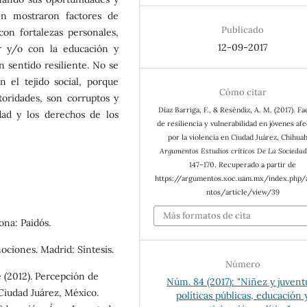
én mostraron factores de
Publicado
con fortalezas personales,
12-09-2017
r y/o con la educación y
 sentido resiliente. No se
 el tejido social, porque
Cómo citar
toridades, son corruptos y
Díaz Barriga, F., & Reséndiz, A. M. (2017). F
dad y los derechos de los
de resiliencia y vulnerabilidad en jóvenes af
por la violencia en Ciudad Juárez, Chihua
Argumentos Estudios críticos De La Sociedad
147–170. Recuperado a partir de
https://argumentos.xoc.uam.mx/index.php
ntos/article/view/39
Más formatos de cita
ona: Paidós.
ociones. Madrid: Síntesis.
Número
e (2012). Percepción de
Núm. 84 (2017): "Niñez y juvent
Ciudad Juárez, México.
políticas públicas, educación 