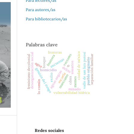
Para lectores/as
Para autores/as
Para bibliotecarios/as
Palabras clave
fronteras
ciudad de méxico
desorganización social
valle de san luis potosí
vectores
separación familiar
frontera
feminismo decolonial
bosque
pueblo originario
encuestas
usuarios
agua
0
delito
gestión del riesgo
homicidio
aguas negras
escuela
exilio
marxismo
cdmx
memes
lo común
minado
vulnerabilidad hídrica
Redes sociales