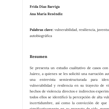
Frida Díaz Barriga
Ana María Reséndiz
Palabras clave:
vulnerabilidad, resiliencia, juvent
autobiográfica
Resumen
Se presenta un estudio cualitativo de casos co
Juárez, a quienes se les solicitó una narración au
una entrevista semiestructurada para iden
vulnerabilidad y resilencia en su trayecto de v
hechos de violencia directos e indirectos experi
todos ellos se identificó la percepción de alta vu
incertidumbre, así como la convicción de que 
significativamente en su proyecto de vida, mer