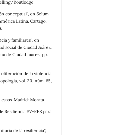
elling/Routledge.
ión conceptual”, en Solum
América Latina. Cartago,
.
cia y familiares”, en
ad social de Ciudad Juárez.
oma de Ciudad Juárez, pp.
oliferación de la violencia
pología, vol. 20, núm. 65,
 casos. Madrid: Morata.
 de Resiliencia SV-RES para
taria de la resiliencia”,