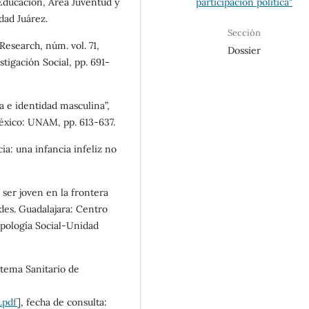
ducación, Área Juventud y
participación política"
ad Juárez.
Sección
 Research, núm. vol. 71,
Dossier
tigación Social, pp. 691-
la e identidad masculina”,
México: UNAM, pp. 613-637.
cia: una infancia infeliz no
 ser joven en la frontera
des. Guadalajara: Centro
opología Social-Unidad
istema Sanitario de
.pdf
], fecha de consulta: