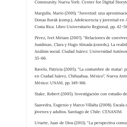
Community. Nueva York: Center for Digital Storyt
Margulis, Mario (2001). “Juventud: una aproximac
Donas Burak (comp.), Adolescencia y juventud en 
Costa Rica: Libro Universitario Regional, pp. 42-56
Pérez, Ivet Miriam (2007). “Relaciones de conviven
Jusidman, Clara y Hugo Almada (coords.), La realid
Análisis social. Ciudad Juárez: Universidad Autón
35-66.
Ravelo, Patricia (2005). “La costumbre de matar: pr
en Ciudad Juárez, Chihuahua, México”, Nueva Antro
México: UNAM, pp. 149-166.
Stake, Robert (2005). Investigación con estudio de
Saavedra, Eugenio y Marco Villalta (2008). Escala
jóvenes y adultos. Santiago de Chile: CENANIM.
Uriarte, Juan de Dios (2013). “La perspectiva comuni