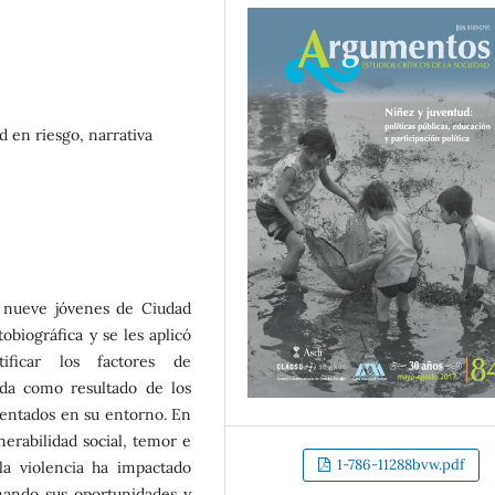
ud en riesgo, narrativa
n nueve jóvenes de Ciudad
tobiográfica y se les aplicó
tificar los factores de
ida como resultado de los
mentados en su entorno. En
lnerabilidad social, temor e
1-786-11288bvw.pdf
la violencia ha impactado
mando sus oportunidades y