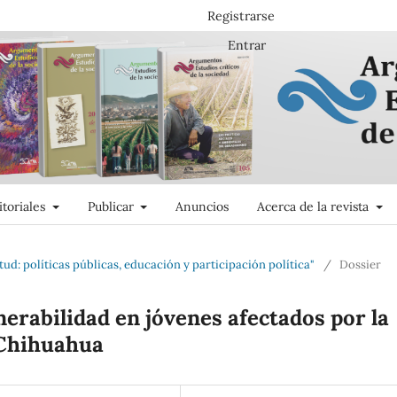
Registrarse
Entrar
itoriales
Publicar
Anuncios
Acerca de la revista
tud: políticas públicas, educación y participación política"
/
Dossier
lnerabilidad en jóvenes afectados por la
 Chihuahua