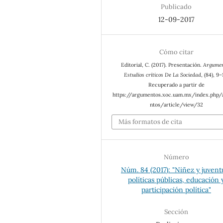
Publicado
12-09-2017
Cómo citar
Editorial, C. (2017). Presentación.
Argumen
Estudios críticos De La Sociedad
, (84), 9–
Recuperado a partir de
https://argumentos.xoc.uam.mx/index.php
ntos/article/view/32
Más formatos de cita
Número
Núm. 84 (2017): "Niñez y juvent
políticas públicas, educación 
participación política"
Sección