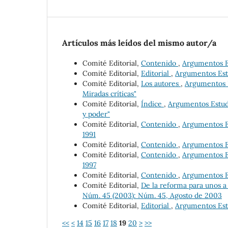
Artículos más leídos del mismo autor/a
Comité Editorial,
Contenido
,
Argumentos Es
Comité Editorial,
Editorial
,
Argumentos Estu
Comité Editorial,
Los autores
,
Argumentos Es
Miradas críticas"
Comité Editorial,
Índice
,
Argumentos Estudio
y poder"
Comité Editorial,
Contenido
,
Argumentos Es
1991
Comité Editorial,
Contenido
,
Argumentos Es
Comité Editorial,
Contenido
,
Argumentos Es
1997
Comité Editorial,
Contenido
,
Argumentos Est
Comité Editorial,
De la reforma para unos a
Núm. 45 (2003): Núm. 45, Agosto de 2003
Comité Editorial,
Editorial
,
Argumentos Estu
<<
<
14
15
16
17
18
19
20
>
>>