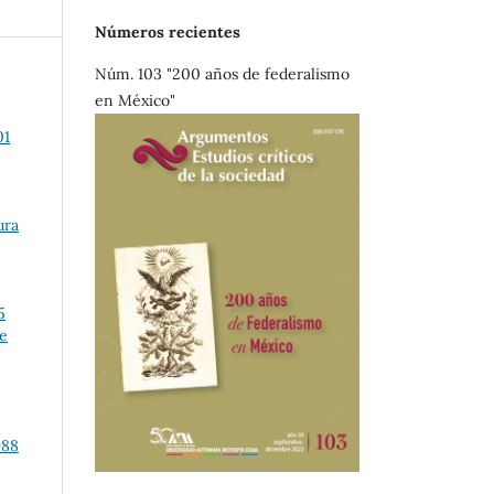
Números recientes
Núm. 103 "200 años de federalismo
en México"
01
ura
5
de
988