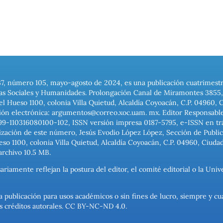
37, número 105, mayo-agosto de 2024, es una publicación cuatrimest
ias Sociales y Humanidades. Prolongación Canal de Miramontes 3855, 
el Hueso 1100, colonia Villa Quietud, Alcaldía Coyoacán, C.P. 04960, 
ión electrónica: argumentos@correo.xoc.uam. mx. Editor Responsable
999-110316080100-102, ISSN versión impresa 0187-5795, e-ISSN en trám
ización de este número, Jesús Evodio López López, Sección de Publica
o 1100, colonia Villa Quietud, Alcaldía Coyoacán, C.P. 04960, Ciuda
archivo 10.5 MB.
ariamente reflejan la postura del editor, el comité editorial o la U
a publicación para usos académicos o sin fines de lucro, siempre y cu
los créditos autorales. CC BY-NC-ND 4.0.