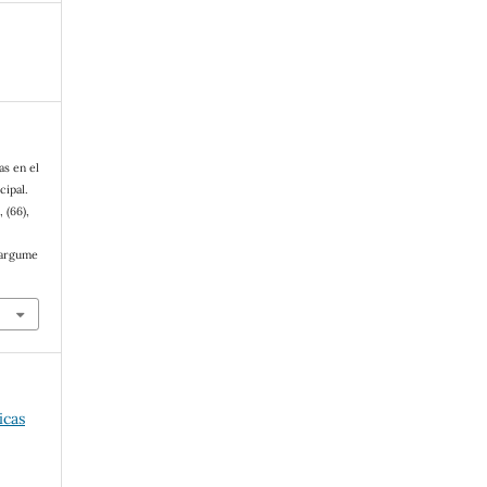
as en el
cipal.
, (66),
/argume
icas