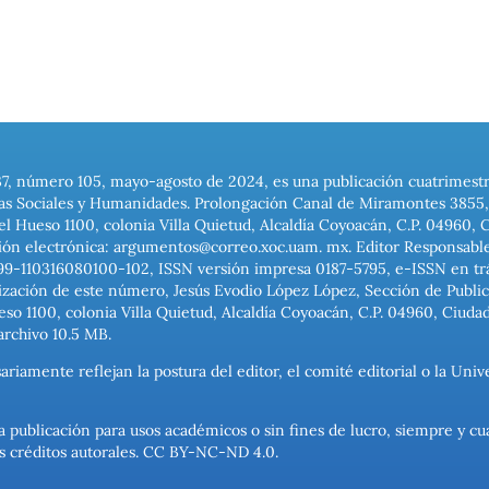
37, número 105, mayo-agosto de 2024, es una publicación cuatrimest
ias Sociales y Humanidades. Prolongación Canal de Miramontes 3855, 
el Hueso 1100, colonia Villa Quietud, Alcaldía Coyoacán, C.P. 04960, 
ión electrónica: argumentos@correo.xoc.uam. mx. Editor Responsable
999-110316080100-102, ISSN versión impresa 0187-5795, e-ISSN en trám
ización de este número, Jesús Evodio López López, Sección de Publica
o 1100, colonia Villa Quietud, Alcaldía Coyoacán, C.P. 04960, Ciuda
archivo 10.5 MB.
ariamente reflejan la postura del editor, el comité editorial o la U
a publicación para usos académicos o sin fines de lucro, siempre y cu
los créditos autorales. CC BY-NC-ND 4.0.