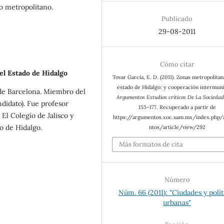
lo metropolitano.
Publicado
29-08-2011
Cómo citar
el Estado de Hidalgo
Tovar García, E. D. (2011). Zonas metropolitan
estado de Hidalgo: y cooperación intermuni
de Barcelona. Miembro del
Argumentos Estudios críticos De La Sociedad
ndidato). Fue profesor
155–177. Recuperado a partir de
 El Colegio de Jalisco y
https://argumentos.xoc.uam.mx/index.php
o de Hidalgo.
ntos/article/view/292
Más formatos de cita
Número
Núm. 66 (2011): "Ciudades y polít
urbanas"