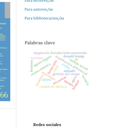
Para lectores/as
Para autores/as
Para bibliotecarios/as
Palabras clave
migración forzada/indocumentada
donald trump
aguas negras
distribución diferencial
vectores
trabajo social
0
homicidio
frontera
centro américa
exilio
cdmx
minado
marxismo
gestión del riesgo
usuarios
escuela
encuestas
agua
delito
memes
bosque
ciudad de méxico
Redes sociales