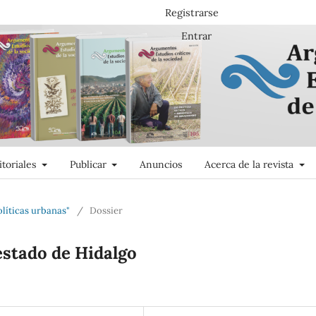
Registrarse
Entrar
itoriales
Publicar
Anuncios
Acerca de la revista
olíticas urbanas"
/
Dossier
estado de Hidalgo