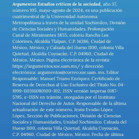
Argumentos Estudios críticos de la sociedad
, año 37,
número 105, mayo-agosto de 2024, es una publicación
cuatrimestral de la Universidad Autónoma
Metropolitana a través de la unidad Xochimilco, División
de Ciencias Sociales y Humanidades. Prolongación
Canal de Miramontes 3855, colonia Rancho Los
Colorines, Alcaldía Tlalpan, C.P. 14386, Ciudad de
México, México, y Calzada del Hueso 1100, colonia Villa
Quietud, Alcaldía Coyoacán, C.P. 04960, Ciudad de
México, México. Página electrónica de la revista:
https://argumentos.xoc.uam.mx/ y dirección
electrónica: argumentos@correo.xoc.uam. mx. Editor
Responsable: Manuel Triano Enríquez. Certificado de
Reserva de Derechos al Uso Exclusivo del Título No. 04-
1999-110316080100-102, ISSN versión impresa 0187-
5795, e-ISSN en trámite, otorgados por el Instituto
Nacional del Derecho de Autor. Responsable de la última
actualización de este número, Jesús Evodio López
López, Sección de Publicaciones, División de Ciencias
Sociales y Humanidades, Unidad Xochimilco. Calzada del
Hueso 1100, colonia Villa Quietud, Alcaldía Coyoacán,
C.P. 04960, Ciudad de México, México. Fecha de última