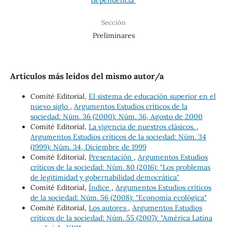
Sección
Preliminares
Artículos más leídos del mismo autor/a
Comité Editorial,
El sistema de educación superior en el
nuevo siglo
,
Argumentos Estudios críticos de la
sociedad: Núm. 36 (2000): Núm. 36, Agosto de 2000
Comité Editorial,
La vigencia de nuestros clásicos.
,
Argumentos Estudios críticos de la sociedad: Núm. 34
(1999): Núm. 34, Diciembre de 1999
Comité Editorial,
Presentación
,
Argumentos Estudios
críticos de la sociedad: Núm. 80 (2016): "Los problemas
de legitimidad y gobernabilidad democrática"
Comité Editorial,
Índice
,
Argumentos Estudios críticos
de la sociedad: Núm. 56 (2008): "Economía ecológica"
Comité Editorial,
Los autores
,
Argumentos Estudios
críticos de la sociedad: Núm. 55 (2007): "América Latina