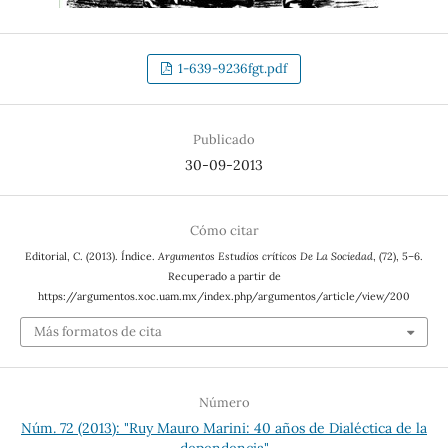
1-639-9236fgt.pdf
Publicado
30-09-2013
Cómo citar
Editorial, C. (2013). Índice.
Argumentos Estudios críticos De La Sociedad
, (72), 5–6.
Recuperado a partir de
https://argumentos.xoc.uam.mx/index.php/argumentos/article/view/200
Más formatos de cita
Número
Núm. 72 (2013): "Ruy Mauro Marini: 40 años de Dialéctica de la
dependencia"