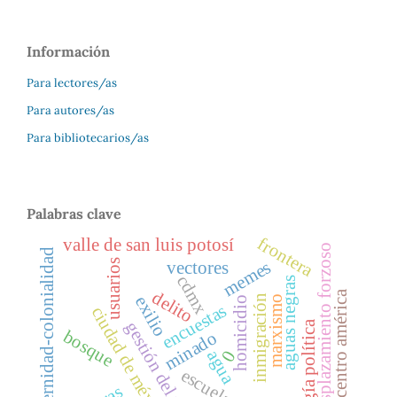
Información
Para lectores/as
Para autores/as
Para bibliotecarios/as
Palabras clave
frontera
valle de san luis potosí
desplazamiento forzoso
modernidad-colonialidad
usuarios
memes
vectores
cdmx
aguas negras
delito
centro américa
inmigración
exilio
marxismo
homicidio
encuestas
ciudad de méxico
ecología política
gestión del riesgo
bosque
minado
agua
0
escuela