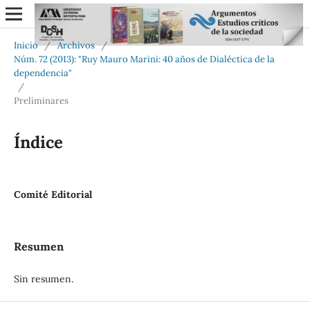
Inicio
/
Archivos
/
Núm. 72 (2013): "Ruy Mauro Marini: 40 años de Dialéctica de la
dependencia"
/
Preliminares
Índice
Comité Editorial
Resumen
Sin resumen.