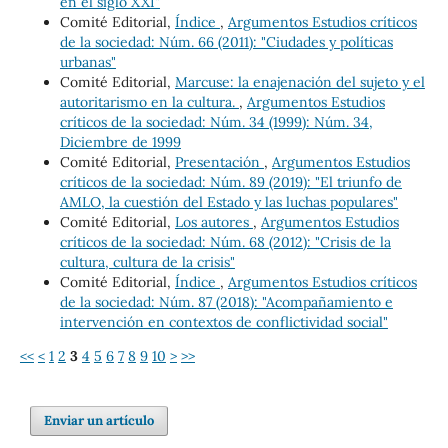
en el siglo XXI"
Comité Editorial,
Índice
,
Argumentos Estudios críticos
de la sociedad: Núm. 66 (2011): "Ciudades y políticas
urbanas"
Comité Editorial,
Marcuse: la enajenación del sujeto y el
autoritarismo en la cultura.
,
Argumentos Estudios
críticos de la sociedad: Núm. 34 (1999): Núm. 34,
Diciembre de 1999
Comité Editorial,
Presentación
,
Argumentos Estudios
críticos de la sociedad: Núm. 89 (2019): "El triunfo de
AMLO, la cuestión del Estado y las luchas populares"
Comité Editorial,
Los autores
,
Argumentos Estudios
críticos de la sociedad: Núm. 68 (2012): "Crisis de la
cultura, cultura de la crisis"
Comité Editorial,
Índice
,
Argumentos Estudios críticos
de la sociedad: Núm. 87 (2018): "Acompañamiento e
intervención en contextos de conflictividad social"
<<
<
1
2
3
4
5
6
7
8
9
10
>
>>
Enviar un artículo