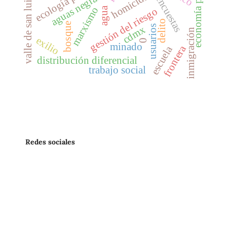
valle de san luis potosí
economía política
ecología política
homicidio
aguas negras
encuestas
agua
marxismo
gestión del riesgo
delito
bosque
usuarios
cdmx
inmigración
exilio
0
minado
frontera
escuela
distribución diferencial
trabajo social
Redes sociales