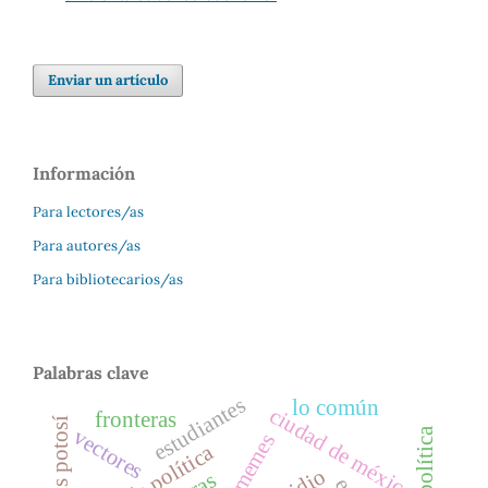
Enviar un artículo
Información
Para lectores/as
Para autores/as
Para bibliotecarios/as
Palabras clave
estudiantes
lo común
ciudad de méxico
fronteras
vectores
memes