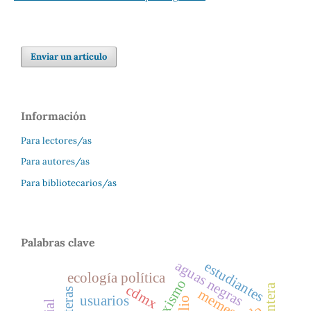
Enviar un artículo
Información
Para lectores/as
Para autores/as
Para bibliotecarios/as
Palabras clave
aguas negras
estudiantes
ecología política
marxismo
frontera
cdmx
memes
usuarios