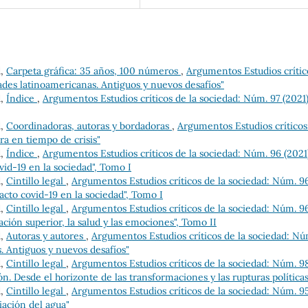
d,
Carpeta gráfica: 35 años, 100 números
,
Argumentos Estudios crític
ades latinoamericanas. Antiguos y nuevos desafíos"
d,
Índice
,
Argumentos Estudios críticos de la sociedad: Núm. 97 (2021)
d,
Coordinadoras, autoras y bordadoras
,
Argumentos Estudios críticos
ra en tiempo de crisis"
d,
Índice
,
Argumentos Estudios críticos de la sociedad: Núm. 96 (2021
id-19 en la sociedad", Tomo I
d,
Cintillo legal
,
Argumentos Estudios críticos de la sociedad: Núm. 9
acto covid-19 en la sociedad", Tomo I
d,
Cintillo legal
,
Argumentos Estudios críticos de la sociedad: Núm. 9
ación superior, la salud y las emociones", Tomo II
d,
Autoras y autores
,
Argumentos Estudios críticos de la sociedad: Nú
. Antiguos y nuevos desafíos"
d,
Cintillo legal
,
Argumentos Estudios críticos de la sociedad: Núm. 9
ón. Desde el horizonte de las transformaciones y las rupturas políticas
d,
Cintillo legal
,
Argumentos Estudios críticos de la sociedad: Núm. 9
iación del agua"