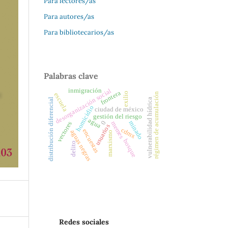
Para lectores/as
Para autores/as
Para bibliotecarios/as
Palabras clave
inmigración
desorganización social
frontera
exilio
régimen de acumulación
escuela
distribución diferencial
vulnerabilidad hídrica
homicidio
ciudad de méxico
gestión del riesgo
agua
minado
0
memes
vectores
usuarios
cdmx
encuestas
aguas negras
marxismo
bosque
delito
Redes sociales