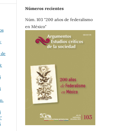
Números recientes
Núm. 103 "200 años de federalismo
en México"
os
:
 de
):
6
6
m.
8
"
5