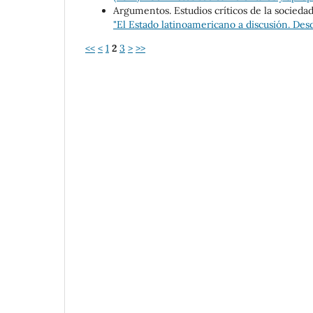
Argumentos. Estudios críticos de la socieda
"El Estado latinoamericano a discusión. Desd
<<
<
1
2
3
>
>>