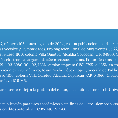
37, número 105, mayo-agosto de 2024, es una publicación cuatrimest
ias Sociales y Humanidades. Prolongación Canal de Miramontes 3855, 
el Hueso 1100, colonia Villa Quietud, Alcaldía Coyoacán, C.P. 04960, 
ión electrónica: argumentos@correo.xoc.uam. mx. Editor Responsable
999-110316080100-102, ISSN versión impresa 0187-5795, e-ISSN en trám
ización de este número, Jesús Evodio López López, Sección de Publica
o 1100, colonia Villa Quietud, Alcaldía Coyoacán, C.P. 04960, Ciuda
archivo 10.5 MB.
ariamente reflejan la postura del editor, el comité editorial o la U
a publicación para usos académicos o sin fines de lucro, siempre y cu
los créditos autorales. CC BY-NC-ND 4.0.