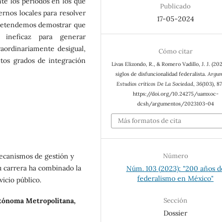
nte los periodos en los que
Publicado
iernos locales para resolver
17-05-2024
pretendemos demostrar que
o ineficaz para generar
aordinariamente desigual,
Cómo citar
tos grados de integración
Livas Elizondo, R., & Romero Vadillo, J. J. (20
siglos de disfuncionalidad federalista.
Argum
Estudios críticos De La Sociedad
,
36
(103), 8
https://doi.org/10.24275/uamxoc-
dcsh/argumentos/2023103-04
Más formatos de cita
ecanismos de gestión y
Número
u carrera ha combinado la
Núm. 103 (2023): "200 años d
federalismo en México"
vicio público.
tónoma Metropolitana,
Sección
Dossier