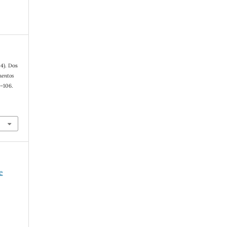
24). Dos
entos
7–106.
e