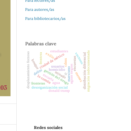
Para lectores/as
Para autores/as
Para bibliotecarios/as
Palabras clave
estudiantes
migración indocumentada
desplazamiento forzoso
exilio
vectores
ciudad de méxico
distribución diferencial
frontera
encuestas
cdmx
bosque
aguas negras
usuarios
marxismo
homicidio
delito
gestión del riesgo
minado
memes
0
escuela
lo común
agua
fronteras
desorganización social
donald trump
Redes sociales