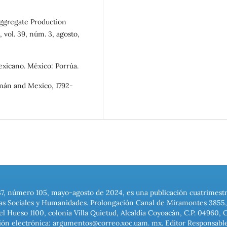
Aggregate Production
 vol. 39, núm. 3, agosto,
exicano. México: Porrúa.
amán and Mexico, 1792-
37, número 105, mayo-agosto de 2024, es una publicación cuatrimest
ias Sociales y Humanidades. Prolongación Canal de Miramontes 3855, 
el Hueso 1100, colonia Villa Quietud, Alcaldía Coyoacán, C.P. 04960, 
ión electrónica: argumentos@correo.xoc.uam. mx. Editor Responsable