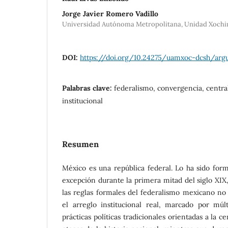
Jorge Javier Romero Vadillo
Universidad Autónoma Metropolitana, Unidad Xochi
DOI:
https://doi.org/10.24275/uamxoc-dcsh/ar
Palabras clave:
federalismo, convergencia, centra
institucional
Resumen
México es una república federal. Lo ha sido for
excepción durante la primera mitad del siglo XIX
las reglas formales del federalismo mexicano no
el arreglo institucional real, marcado por múlt
prácticas políticas tradicionales orientadas a la c