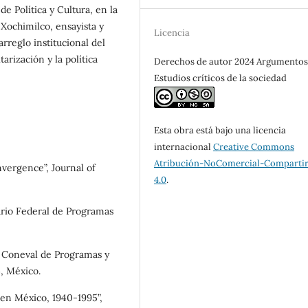
e Política y Cultura, en la
ochimilco, ensayista y
Licencia
arreglo institucional del
tarización y la política
Derechos de autor 2024 Argumento
Estudios críticos de la sociedad
Esta obra está bajo una licencia
internacional
Creative Commons
Atribución-NoComercial-Compartir
nvergence”, Journal of
4.0
.
tario Federal de Programas
io Coneval de Programas y
4, México.
 en México, 1940-1995”,