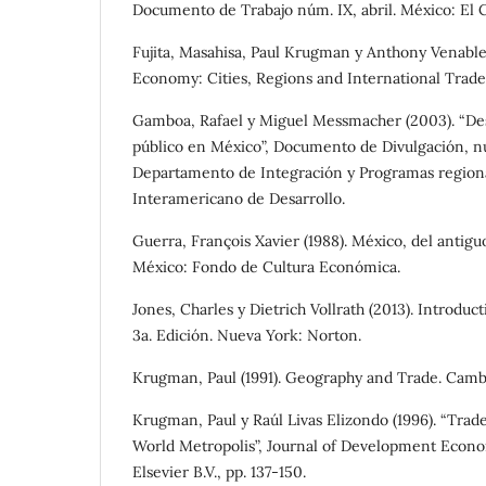
Documento de Trabajo núm. IX, abril. México: El 
Fujita, Masahisa, Paul Krugman y Anthony Venables
Economy: Cities, Regions and International Trade
Gamboa, Rafael y Miguel Messmacher (2003). “Des
público en México”, Documento de Divulgación, n
Departamento de Integración y Programas region
Interamericano de Desarrollo.
Guerra, François Xavier (1988). México, del antigu
México: Fondo de Cultura Económica.
Jones, Charles y Dietrich Vollrath (2013). Introdu
3a. Edición. Nueva York: Norton.
Krugman, Paul (1991). Geography and Trade. Camb
Krugman, Paul y Raúl Livas Elizondo (1996). “Trade
World Metropolis”, Journal of Development Economi
Elsevier B.V., pp. 137-150.