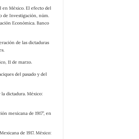
 en México. El efecto del
o de Investigación, núm.
gación Económica. Banco
eración de las dictaduras
es.
ico, 11 de marzo.
ciques del pasado y del
 la dictadura. México:
ción mexicana de 1917”, en
 Mexicana de 1917. México: