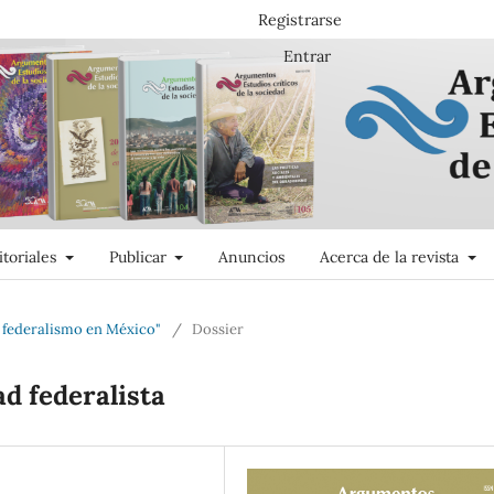
Registrarse
Entrar
itoriales
Publicar
Anuncios
Acerca de la revista
e federalismo en México"
/
Dossier
ad federalista