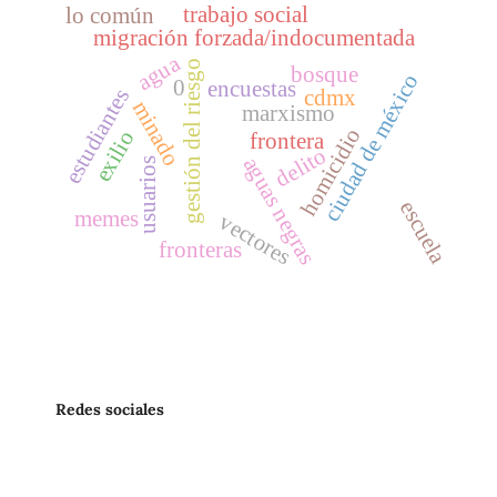
trabajo social
lo común
migración forzada/indocumentada
agua
gestión del riesgo
bosque
ciudad de méxico
0
encuestas
estudiantes
cdmx
minado
marxismo
homicidio
exilio
frontera
delito
aguas negras
usuarios
escuela
memes
vectores
fronteras
Redes sociales