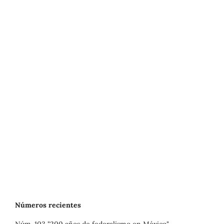
Números recientes
Núm. 103 "200 años de federalismo en México"