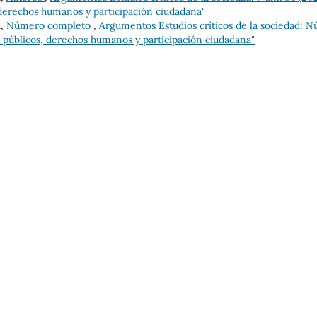
derechos humanos y participación ciudadana"
d,
Número completo
,
Argumentos Estudios críticos de la sociedad: N
 públicos, derechos humanos y participación ciudadana"