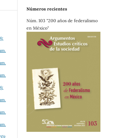
Números recientes
Núm. 103 "200 años de federalismo
en México"
):
úm.
úm.
úm.
):
úm.
úm.
úm.
20):