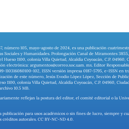
37, número 105, mayo-agosto de 2024, es una publicación cuatrimest
ias Sociales y Humanidades. Prolongación Canal de Miramontes 3855, 
el Hueso 1100, colonia Villa Quietud, Alcaldía Coyoacán, C.P. 04960, 
ión electrónica: argumentos@correo.xoc.uam. mx. Editor Responsable
999-110316080100-102, ISSN versión impresa 0187-5795, e-ISSN en trám
ización de este número, Jesús Evodio López López, Sección de Publica
o 1100, colonia Villa Quietud, Alcaldía Coyoacán, C.P. 04960, Ciuda
archivo 10.5 MB.
ariamente reflejan la postura del editor, el comité editorial o la U
a publicación para usos académicos o sin fines de lucro, siempre y cu
los créditos autorales. CC BY-NC-ND 4.0.