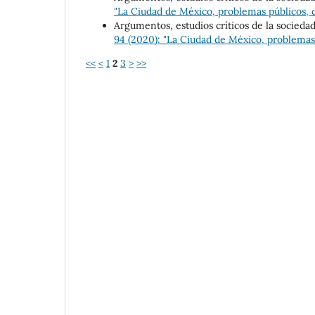
"La Ciudad de México, problemas públicos, 
Argumentos, estudios críticos de la socieda
94 (2020): "La Ciudad de México, problemas
<<
<
1
2
3
>
>>