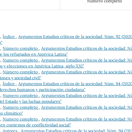
Número completo
d,
Índice
,
Argumentos Estudios críticos de la sociedad: Núm. 92 (2020
o"
d,
Número completo
,
Argumentos Estudios críticos de la sociedad: N
de los refugiados en América Latina"
d,
Numero completo
,
Argumentos Estudios críticos de la sociedad: N
os y elecciones en América Latina, siglo XXI"
d,
Número completo
,
Argumentos Estudios críticos de la sociedad: N
iones y sociedad civil"
d,
Índice
,
Argumentos Estudios críticos de la sociedad: Núm. 94 (2020
derechos humanos y participación ciudadana"
d,
Numero completo
,
Argumentos Estudios críticos de la sociedad: N
el Estado y las luchas populares"
d,
Numero completo
,
Argumentos Estudios críticos de la sociedad: N
io climático"
d,
Numero completo
,
Argumentos Estudios críticos de la sociedad: N
n contextos de conflictividad social"
d,
Autores
,
Argumentos Estudios críticos de la sociedad: Núm. 94 (20