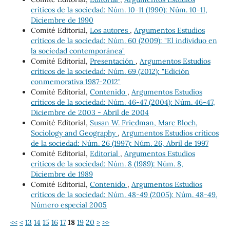
críticos de la sociedad: Núm. 10-11 (1990): Núm. 10-11,
Diciembre de 1990
Comité Editorial,
Los autores
,
Argumentos Estudios
críticos de la sociedad: Núm. 60 (2009): "El individuo en
la sociedad contemporánea"
Comité Editorial,
Presentación
,
Argumentos Estudios
críticos de la sociedad: Núm. 69 (2012): "Edición
conmemorativa 1987-2012"
Comité Editorial,
Contenido
,
Argumentos Estudios
críticos de la sociedad: Núm. 46-47 (2004): Núm. 46-47,
Diciembre de 2003 - Abril de 2004
Comité Editorial,
Susan W. Friedman, Marc Bloch,
Sociology and Geography
,
Argumentos Estudios críticos
de la sociedad: Núm. 26 (1997): Núm. 26, Abril de 1997
Comité Editorial,
Editorial
,
Argumentos Estudios
críticos de la sociedad: Núm. 8 (1989): Núm. 8,
Diciembre de 1989
Comité Editorial,
Contenido
,
Argumentos Estudios
críticos de la sociedad: Núm. 48-49 (2005): Núm. 48-49,
Número especial 2005
<<
<
13
14
15
16
17
18
19
20
>
>>