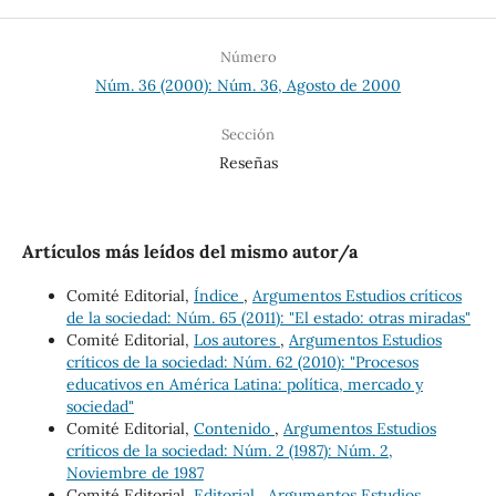
Número
Núm. 36 (2000): Núm. 36, Agosto de 2000
Sección
Reseñas
Artículos más leídos del mismo autor/a
Comité Editorial,
Índice
,
Argumentos Estudios críticos
de la sociedad: Núm. 65 (2011): "El estado: otras miradas"
Comité Editorial,
Los autores
,
Argumentos Estudios
críticos de la sociedad: Núm. 62 (2010): "Procesos
educativos en América Latina: política, mercado y
sociedad"
Comité Editorial,
Contenido
,
Argumentos Estudios
críticos de la sociedad: Núm. 2 (1987): Núm. 2,
Noviembre de 1987
Comité Editorial,
Editorial
,
Argumentos Estudios