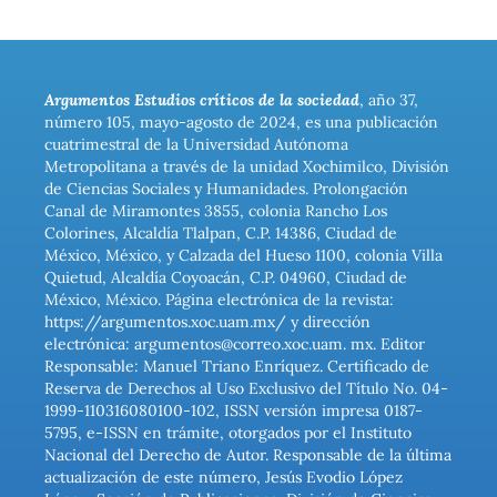
Argumentos Estudios críticos de la sociedad
, año 37,
número 105, mayo-agosto de 2024, es una publicación
cuatrimestral de la Universidad Autónoma
Metropolitana a través de la unidad Xochimilco, División
de Ciencias Sociales y Humanidades. Prolongación
Canal de Miramontes 3855, colonia Rancho Los
Colorines, Alcaldía Tlalpan, C.P. 14386, Ciudad de
México, México, y Calzada del Hueso 1100, colonia Villa
Quietud, Alcaldía Coyoacán, C.P. 04960, Ciudad de
México, México. Página electrónica de la revista:
https://argumentos.xoc.uam.mx/ y dirección
electrónica: argumentos@correo.xoc.uam. mx. Editor
Responsable: Manuel Triano Enríquez. Certificado de
Reserva de Derechos al Uso Exclusivo del Título No. 04-
1999-110316080100-102, ISSN versión impresa 0187-
5795, e-ISSN en trámite, otorgados por el Instituto
Nacional del Derecho de Autor. Responsable de la última
actualización de este número, Jesús Evodio López