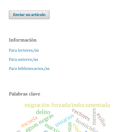
Enviar un artículo
Información
Para lectores/as
Para autores/as
Para bibliotecarios/as
Palabras clave
migración forzada/indocumentada
vectores
memes
delito
exilio
aguas negras
usuarios
escuela
homicidio
marxismo