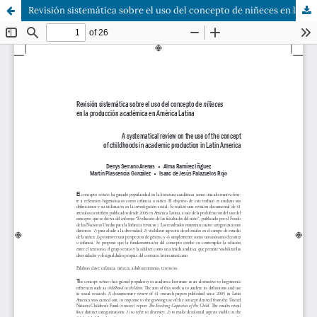
Revisión sistemática sobre el uso del concepto de niñeces en la producción académica en América Latina