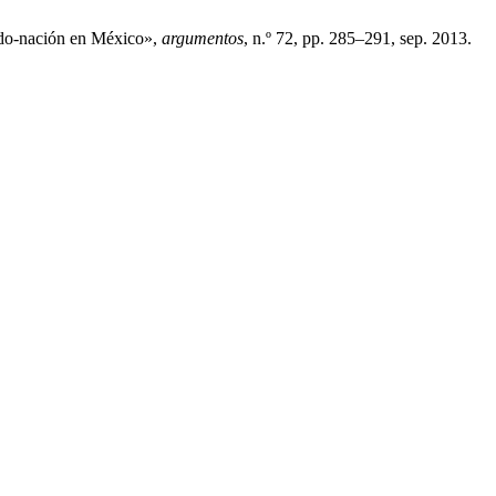
tado-nación en México»,
argumentos
, n.º 72, pp. 285–291, sep. 2013.