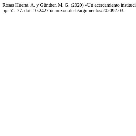
Rosas Huerta, A. y Günther, M. G. (2020) «Un acercamiento institucio
pp. 55–77. doi: 10.24275/uamxoc-dcsh/argumentos/202092-03.