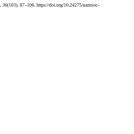
,
36
(103), 87–106. https://doi.org/10.24275/uamxoc-