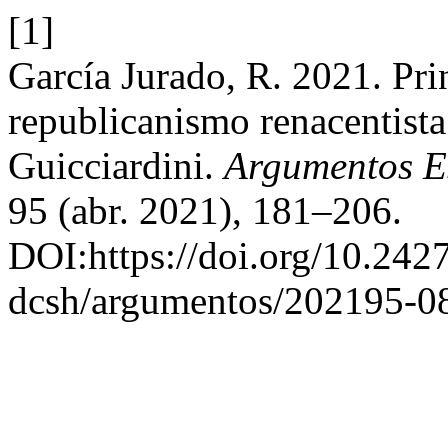
[1]
García Jurado, R. 2021. Pri
republicanismo renacentist
Guicciardini.
Argumentos Es
95 (abr. 2021), 181–206.
DOI:https://doi.org/10.24
dcsh/argumentos/202195-0